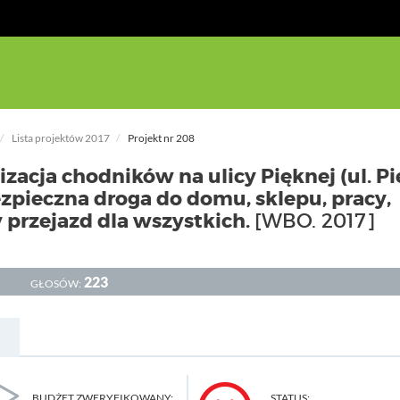
Lista projektów 2017
Projekt nr 208
acja chodników na ulicy Pięknej (ul. P
bezpieczna droga do domu, sklepu, pracy,
y przejazd dla wszystkich.
[WBO. 2017]
223
GŁOSÓW:
BUDŻET ZWERYFIKOWANY:
STATUS: