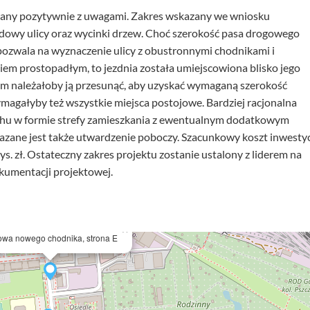
wany pozytywnie z uwagami. Zakres wskazany we wniosku
owy ulicy oraz wycinki drzew. Choć szerokość pasa drogowego
pozwala na wyznaczenie ulicy z obustronnymi chodnikami i
m prostopadłym, to jezdnia została umiejscowiona blisko jego
em należałoby ją przesunąć, aby uzyskać wymaganą szerokość
magałyby też wszystkie miejsca postojowe. Bardziej racjonalna
uchu w formie strefy zamieszkania z ewentualnym dodatkowym
zane jest także utwardzenie poboczy. Szacunkowy koszt inwestyc
s. zł. Ostateczny zakres projektu zostanie ustalony z liderem na
umentacji projektowej.
×
wa nowego chodnika, strona E