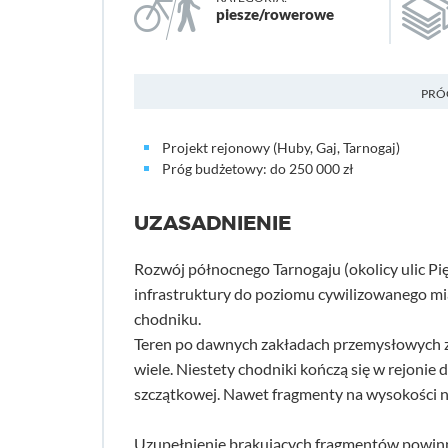
piesze/rowerowe
PRÓ
Projekt rejonowy (Huby, Gaj, Tarnogaj)
Próg budżetowy: do 250 000 zł
UZASADNIENIE
Rozwój północnego Tarnogaju (okolicy ulic Pię
infrastruktury do poziomu cywilizowanego mias
chodniku.
Teren po dawnych zakładach przemysłowych zaj
wiele. Niestety chodniki kończą się w rejonie 
szczątkowej. Nawet fragmenty na wysokości no
Uzupełnienie brakujących fragmentów powinno