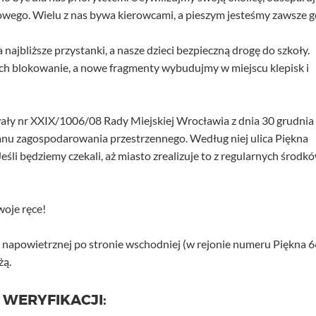
wego. Wielu z nas bywa kierowcami, a pieszym jesteśmy zawsze 
najbliższe przystanki, a nasze dzieci bezpieczną drogę do szkoły.
 ich blokowanie, a nowe fragmenty wybudujmy w miejscu klepisk i
ały nr XXIX/1006/08 Rady Miejskiej Wrocławia z dnia 30 grudnia
anu zagospodarowania przestrzennego. Według niej ulica Piękna
śli będziemy czekali, aż miasto zrealizuje to z regularnych środkó
oje ręce!
i napowietrznej po stronie wschodniej (w rejonie numeru Piękna 6
żą.
 WERYFIKACJI: