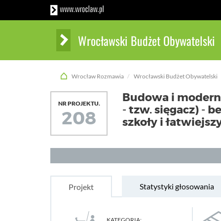
Wrocławski Budżet Obywatelski
Wrocław Rozmawia
Wrocławski Budżet Obywatelski
Budowa i moderniz
NR PROJEKTU.
- tzw. sięgacz) - 
208
szkoły i łatwiejsz
Statystyki głosowania
Projekt
KATEGORIA: