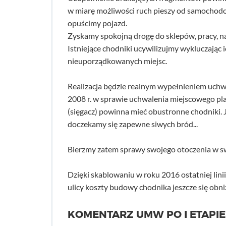
w miarę możliwości ruch pieszy od samochodo
opuścimy pojazd.
Zyskamy spokojną drogę do sklepów, pracy, na 
Istniejące chodniki ucywilizujmy wykluczając
nieuporządkowanych miejsc.
Realizacja będzie realnym wypełnieniem uchw
2008 r. w sprawie uchwalenia miejscowego pl
(sięgacz) powinna mieć obustronne chodniki. Je
doczekamy się zapewne siwych bród...
Bierzmy zatem sprawy swojego otoczenia w sw
Dzięki skablowaniu w roku 2016 ostatniej lini
ulicy koszty budowy chodnika jeszcze się obni
KOMENTARZ UMW PO I ETAPIE