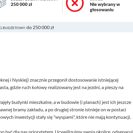
250 000 zł
Nie wybrany w
głosowaniu
do 250 000 zł
G BUDŻETOWY:
knej i Nyskiej) znacznie przegonił dostosowanie istniejącej
ta, gdzie ruch kołowy realizowany jest na jezdni, a pieszy na
ęły budynki mieszkalne, a w budowie (i planach) jest ich jeszcze
dawnej bramy zakładu, a po drugiej stronie istnieje on w postaci
wych inwestycji stały się "wyspami", które nie mają kontynuacji.
 być dla nas priorytetem. Ucywilizujmy swoją okolicę, odseparu