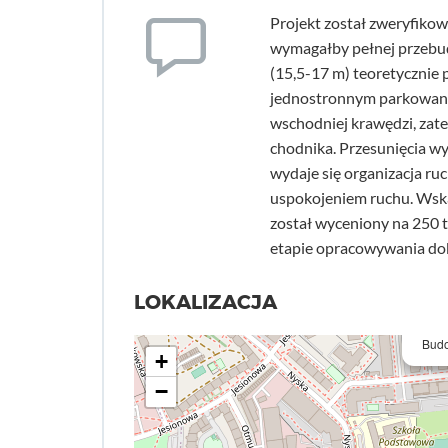
Projekt został zweryfiko
wymagałby pełnej przebud
(15,5-17 m) teoretycznie 
jednostronnym parkowanie
wschodniej krawędzi, zat
chodnika. Przesunięcia wy
wydaje się organizacja r
uspokojeniem ruchu. Wska
został wyceniony na 250 ty
etapie opracowywania dok
LOKALIZACJA
Budo
+
−