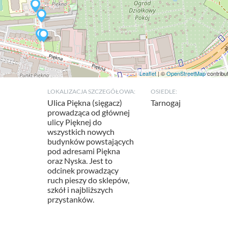
Leaflet
| ©
OpenStreetMap
contribu
LOKALIZACJA SZCZEGÓŁOWA:
OSIEDLE:
Ulica Piękna (sięgacz)
Tarnogaj
prowadząca od głównej
ulicy Pięknej do
wszystkich nowych
budynków powstających
pod adresami Piękna
oraz Nyska. Jest to
odcinek prowadzący
ruch pieszy do sklepów,
szkół i najbliższych
przystanków.