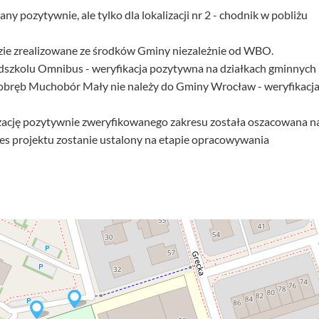
ny pozytywnie, ale tylko dla lokalizacji nr 2 - chodnik w pobliżu
dzie zrealizowane ze środków Gminy niezależnie od WBO.
zedszkolu Omnibus - weryfikacja pozytywna na działkach gminnych
 obręb Muchobór Mały nie należy do Gminy Wrocław - weryfikacj
zację pozytywnie zweryfikowanego zakresu została oszacowana n
kres projektu zostanie ustalony na etapie opracowywania