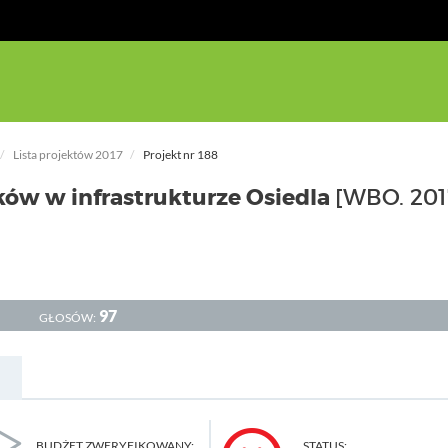
Lista projektów 2017
Projekt nr 188
ków w infrastrukturze Osiedla
[WBO. 201
97
GŁOSÓW:
BUDŻET ZWERYFIKOWANY:
STATUS: