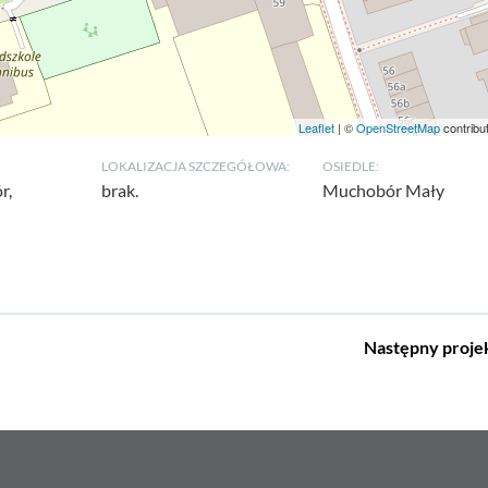
Leaflet
| ©
OpenStreetMap
contribu
LOKALIZACJA SZCZEGÓŁOWA:
OSIEDLE:
r,
brak.
Muchobór Mały
Następny
proje