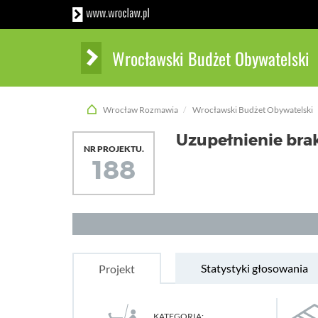
Wrocławski Budżet Obywatelski
Wrocław Rozmawia
Wrocławski Budżet Obywatelski
Uzupełnienie bra
NR PROJEKTU.
188
Statystyki głosowania
Projekt
KATEGORIA: