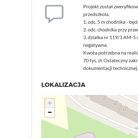
Projekt został zweryfikowa
przedszkola.
1. odc. 5 m chodnika - bę
2. odc. chodnika przy pr
3. działka nr 119/3 AM-5
negatywna.
Kwota potrzebna na reali
70 tys. zł. Ostateczny za
dokumentacji technicznej.
LOKALIZACJA
+
−