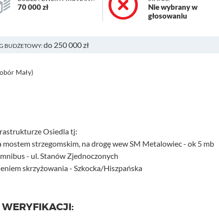
70 000 zł
Nie wybrany w
głosowaniu
do 250 000 zł
G BUDŻETOWY:
obór Mały)
astrukturze Osiedla tj:
e za mostem strzegomskim, na drogę wew SM Metalowiec - ok 5 mb
Omnibus - ul. Stanów Zjednoczonych
sieniem skrzyżowania - Szkocka/Hiszpańska
 WERYFIKACJI: