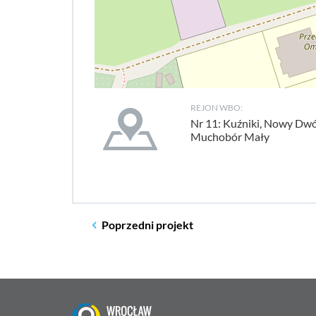
REJON WBO:
Nr 11: Kuźniki, Nowy Dwó
Muchobór Mały
Poprzedni
projekt