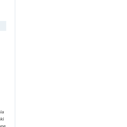
u
ia
nki
one