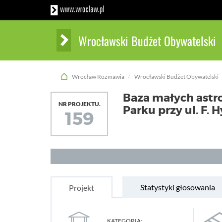
Wrocławski Budżet Obywatelski
Wrocław Rozmawia
Wrocławski Budżet Obywatelski
Baza małych astr
NR PROJEKTU.
Parku przy ul. F. 
159
Statystyki głosowania
Projekt
KATEGORIA: