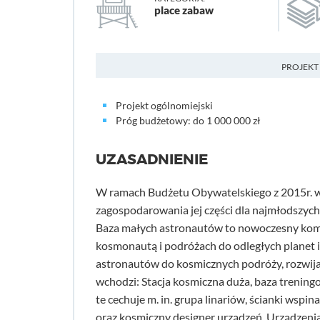
place zabaw
PROJEKT
Projekt ogólnomiejski
Próg budżetowy: do 1 000 000 zł
UZASADNIENIE
W ramach Budżetu Obywatelskiego z 2015r. w
zagospodarowania jej części dla najmłodszy
Baza małych astronautów to nowoczesny kompl
kosmonautą i podróżach do odległych planet i
astronautów do kosmicznych podróży, rozwijaj
wchodzi: Stacja kosmiczna duża, baza trenin
te cechuje m. in. grupa linariów, ścianki wspi
oraz kosmiczny designer urządzeń. Urządzenia