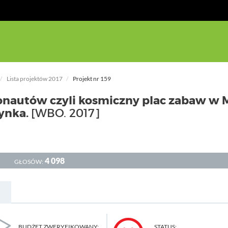
Lista projektów 2017
Projekt nr 159
onautów czyli kosmiczny plac zabaw w 
Hynka.
[WBO. 2017]
4 098
GŁOSÓW:
BUDŻET ZWERYFIKOWANY:
STATUS: