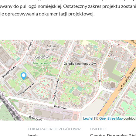
kowany do puli ogólnomiejskiej. Ostateczny zakres projektu zostan
apie opracowywania dokumentacji projektowej.
Leaflet
| ©
OpenStreetMap
contribu
LOKALIZACJA SZCZEGÓŁOWA:
OSIEDLE:
brak.
Gądów-Popowice Płd