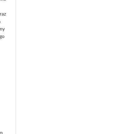
raz
h
ony
ego
ym