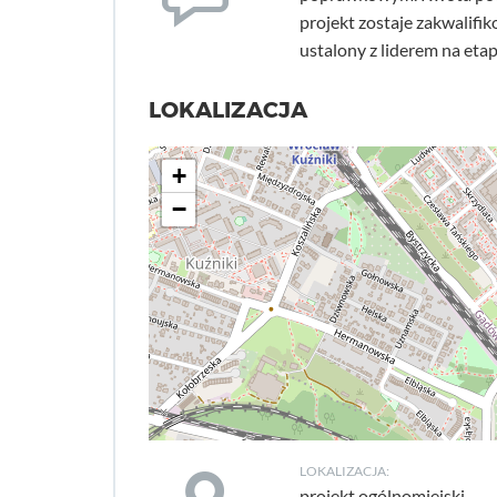
projekt zostaje zakwalifi
ustalony z liderem na et
LOKALIZACJA
+
−
LOKALIZACJA:
projekt ogólnomiejski