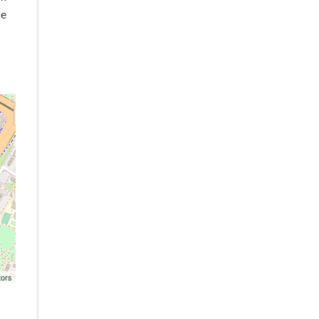
ie
tors
.