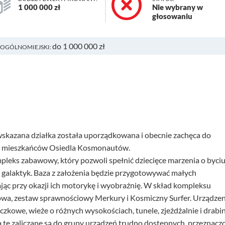
1 000 000 zł
Nie wybrany w
głosowaniu
do 1 000 000 zł
 OGÓLNOMIEJSKI:
skazana działka została uporządkowana i obecnie zachęca do
ch mieszkańców Osiedla Kosmonautów.
eks zabawowy, który pozwoli spełnić dziecięce marzenia o byci
 galaktyk. Baza z założenia będzie przygotowywać małych
ąc przy okazji ich motorykę i wyobraźnię. W skład kompleksu
gowa, zestaw sprawnościowy Merkury i Kosmiczny Surfer. Urządzen
naczkowe, wieże o różnych wysokościach, tunele, zjeżdżalnie i drabi
 te zaliczane są do grupy urządzeń trudno dostępnych, przeznacz