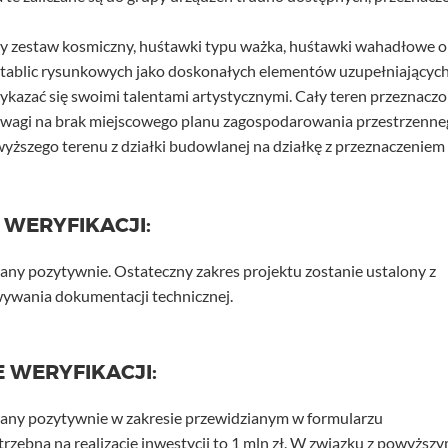
zy zestaw kosmiczny, huśtawki typu ważka, huśtawki wahadłowe o
az tablic rysunkowych jako doskonałych elementów uzupełniającyc
wykazać się swoimi talentami artystycznymi. Cały teren przeznacz
uwagi na brak miejscowego planu zagospodarowania przestrzenn
yższego terenu z działki budowlanej na działkę z przeznaczeniem
 WERYFIKACJI:
any pozytywnie. Ostateczny zakres projektu zostanie ustalony z
wywania dokumentacji technicznej.
 WERYFIKACJI:
wany pozytywnie w zakresie przewidzianym w formularzu
ebna na realizację inwestycji to 1 mln zł. W związku z powyższ