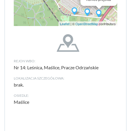
Leaflet
| ©
OpenStreetMap
contributors
REJON WBO:
Nr 14: Leśnica, Maślice, Pracze Odrzańskie
LOKALIZACJA SZCZEGÓŁOWA:
brak.
OSIEDLE:
Maślice