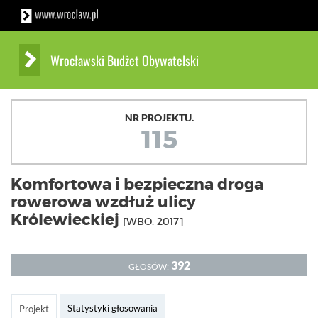
Wrocławski Budżet Obywatelski
NR PROJEKTU.
115
Komfortowa i bezpieczna droga
rowerowa wzdłuż ulicy
Królewieckiej
[WBO. 2017]
392
GŁOSÓW:
Statystyki głosowania
Projekt