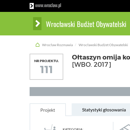
Wrocławski Budżet Obywatelski
Wrocław Rozmawia
Wrocławski Budżet Obywatelski
Ołtaszyn omija ko
NR PROJEKTU.
[WBO. 2017]
111
Statystyki głosowania
Projekt
KATEGORIA: