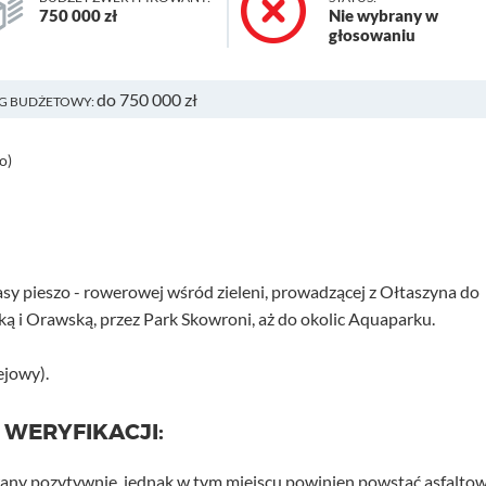
750 000 zł
Nie wybrany w
głosowaniu
do 750 000 zł
G BUDŻETOWY:
o)
sy pieszo - rowerowej wśród zieleni, prowadzącej z Ołtaszyna do
ską i Orawską, przez Park Skowroni, aż do okolic Aquaparku.
ejowy).
 WERYFIKACJI:
wany pozytywnie, jednak w tym miejscu powinien powstać asfalto