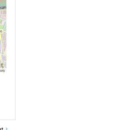
tors
kt