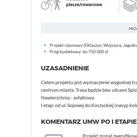
piesze/rowerowe
PRÓ
Projekt rejonowy (Ołtaszyn, Wojszyce, Jagodn
Próg budżetowy: do 750 000 zł
UZASADNIENIE
Celem projektu jest wyznaczenie wygodnej tra
centrum miasta. Trasa będzie biec ulicami Spi
Nawierzchnia - asfaltowa.
I etap: od ul. Sojowej do Koszyckiej (nasyp kol
KOMENTARZ UMW PO I ETAPIE
Projekt został zweryfiko