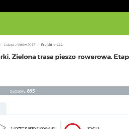
Lista projektów 2017
Projekt nr 111
rki. Zielona trasa pieszo-rowerowa. Etap
895
GŁOSÓW:
BUDŻET ZWERYFIKOWANY:
STATUS: