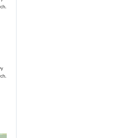
ch.
wy
ch.