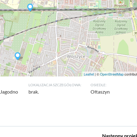
Leaflet
| ©
OpenStreetMap
contribu
LOKALIZACJA SZCZEGÓŁOWA:
OSIEDLE:
, Jagodno
brak.
Ołtaszyn
Następny
proje