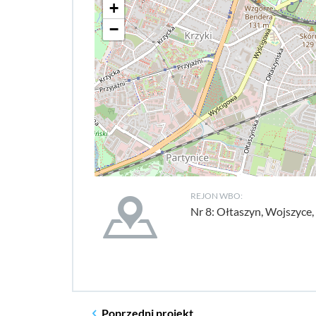
+
−
REJON WBO:
Nr 8: Ołtaszyn, Wojszyce
Poprzedni
projekt