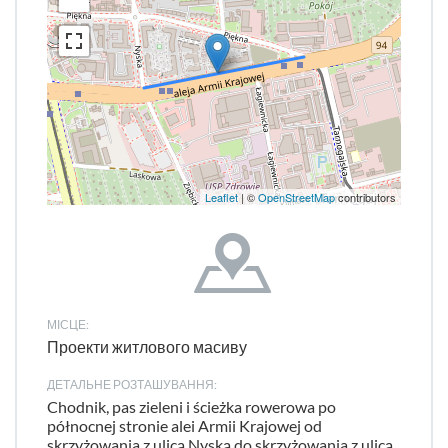
Leaflet
| ©
OpenStreetMap
contributors
МІСЦЕ:
Проекти житлового масиву
ДЕТАЛЬНЕ РОЗТАШУВАННЯ:
Chodnik, pas zieleni i ścieżka rowerowa po
północnej stronie alei Armii Krajowej od
skrzyżowania z ulicą Nyską do skrzyżowania z ulicą