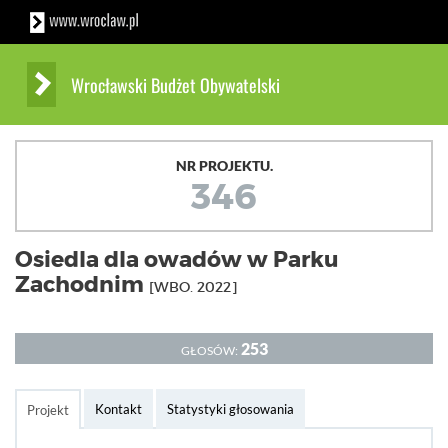
Wrocławski Budżet Obywatelski
NR PROJEKTU.
346
Osiedla dla owadów w Parku
Zachodnim
[WBO. 2022]
253
GŁOSÓW:
Kontakt
Statystyki głosowania
Projekt