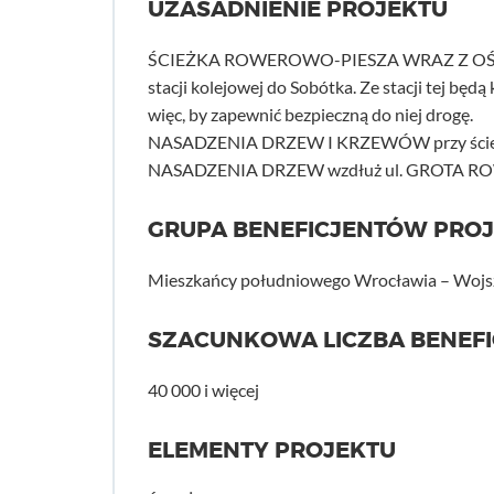
UZASADNIENIE PROJEKTU
ŚCIEŻKA ROWEROWO-PIESZA WRAZ Z OŚWIETL
stacji kolejowej do Sobótka. Ze stacji tej bę
więc, by zapewnić bezpieczną do niej drogę.
NASADZENIA DRZEW I KRZEWÓW przy ście
NASADZENIA DRZEW wzdłuż ul. GROTA ROWEC
GRUPA BENEFICJENTÓW PRO
Mieszkańcy południowego Wrocławia – Wojszy
SZACUNKOWA LICZBA BENEF
40 000 i więcej
ELEMENTY PROJEKTU