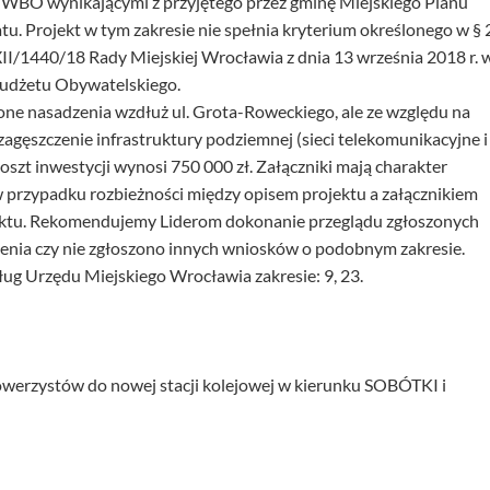
i WBO wynikającymi z przyjętego przez gminę Miejskiego Planu
u. Projekt w tym zakresie nie spełnia kryterium określonego w § 
LXII/1440/18 Rady Miejskiej Wrocławia z dnia 13 września 2018 r. 
udżetu Obywatelskiego.
one nasadzenia wzdłuż ul. Grota-Roweckiego, ale ze względu na
 zagęszczenie infrastruktury podziemnej (sieci telekomunikacyjne i
oszt inwestycji wynosi 750 000 zł. Załączniki mają charakter
w przypadku rozbieżności między opisem projektu a załącznikiem
jektu. Rekomendujemy Liderom dokonanie przeglądu zgłoszonych
enia czy nie zgłoszono innych wniosków o podobnym zakresie.
ug Urzędu Miejskiego Wrocławia zakresie: 9, 23.
rowerzystów do nowej stacji kolejowej w kierunku SOBÓTKI i