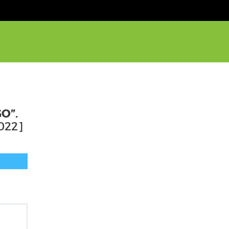
O”.
022]