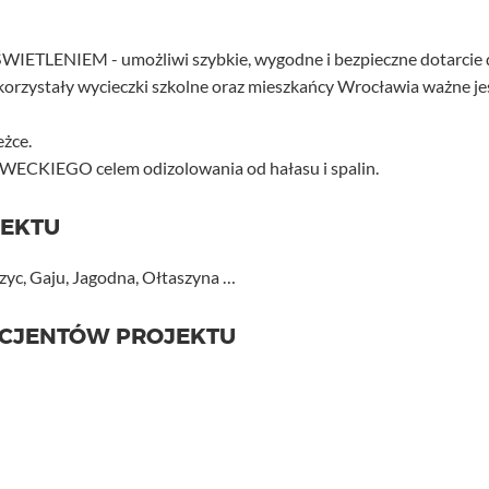
ENIEM - umożliwi szybkie, wygodne i bezpieczne dotarcie 
dą korzystały wycieczki szkolne oraz mieszkańcy Wrocławia ważne je
żce.
KIEGO celem odizolowania od hałasu i spalin.
JEKTU
c, Gaju, Jagodna, Ołtaszyna …
ICJENTÓW PROJEKTU