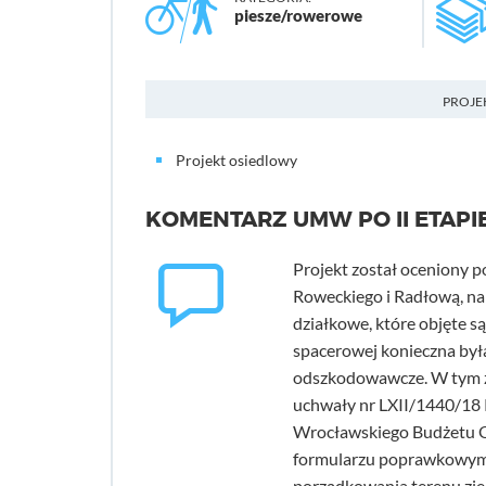
piesze/rowerowe
PROJE
Projekt osiedlowy
KOMENTARZ UMW PO II ETAPI
Projekt został oceniony p
Roweckiego i Radłową, na c
działkowe, które objęte 
spacerowej konieczna był
odszkodowawcze. W tym zak
uchwały nr LXII/1440/18 R
Wrocławskiego Budżetu O
formularzu poprawkowym z
porządkowania terenu zie