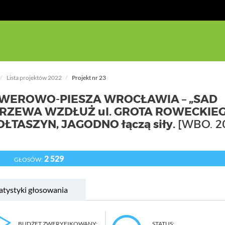
Lista projektów 2022
Projekt nr 23
OWEROWO-PIESZA WROCŁAWIA – „SAD
DRZEWA WZDŁUŻ ul. GROTA ROWECKIEG
OŁTASZYN, JAGODNO łączą siły.
[WBO. 2
2 529
GŁOSÓW:
atystyki głosowania
BUDŻET ZWERYFIKOWANY:
STATUS: