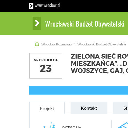
Wrocławski Budżet Obywatelski
Wrocław Rozmawia
Wrocławski Budżet Obywatelski
ZIELONA SIEĆ R
NR PROJEKTU.
MIESZKAŃCA”, „
23
WOJSZYCE, GAJ, 
Kontakt
St
Projekt
KATEGORIA: