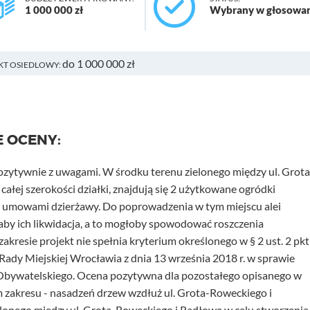
1 000 000 zł
Wybrany w głosowa
do 1 000 000 zł
KT OSIEDLOWY:
E OCENY:
ozytywnie z uwagami. W środku terenu zielonego między ul. Grota
ałej szerokości działki, znajdują się 2 użytkowane ogródki
są umowami dzierżawy. Do poprowadzenia w tym miejscu alei
aby ich likwidacja, a to mogłoby spowodować roszczenia
resie projekt nie spełnia kryterium określonego w § 2 ust. 2 pkt
ady Miejskiej Wrocławia z dnia 13 września 2018 r. w sprawie
bywatelskiego. Ocena pozytywna dla pozostałego opisanego w
akresu - nasadzeń drzew wzdłuż ul. Grota-Roweckiego i
lonego między ul. Grota-Roweckiego i Radłową w celu stworzenia