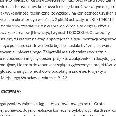
ędu na bliskość torów kolejowych nie będa możliwe w tym miejscu
ak wykonalności technicznej ze względu na konieczność uzyskani
ryterium określonego w § 7 ust. 2 pkt 5) uchwały nr LXII/1440/18
 z dnia 13 września 2018 r. w sprawie Wrocławskiego Budżetu
y koszt realizacji inwestycji wynosi 1 000 000 zł. Ostateczny
ustalony z Liderem na etapie sporządzania dokumentacji projekto
lnego poziomu cen. Inwestycja będzie musiała być zrealizowana
towania uniwersalnego. Załączniki mają charakter wyłącznie
u rozbieżności między opisem projektu a załącznikiem decydujący
mendujemy Liderom dokonanie przeglądu zgłoszonych projektów w
 zgłoszono innych wniosków o podobnym zakresie. Projekty o
iejskiego Wrocławia zakresie: 9 i 23.
 OCENY:
egatywnie w zakresie ciągu pieszo-rowerowego od ul. Grota-
j, ponieważ do jego realizacji konieczna byłaby wycinka drzew, c