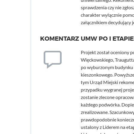
sprawdzenia czy nie zgło
charakter wyłącznie pomo
załącznikiem decydujący je
KOMENTARZ UMW PO I ETAPIE
Projekt został oceniony 
Więckowskiego, Traugutta
po wyburzonym budynku o
kieszonkowego. Powyższe 
tym Urząd Miejski rekome
przypadku wygranej proje
zostanie zlecone opracow
każdego podwórka. Dopier
zrealizowane. Szacunkowy k
prawdopodobnie konieczne
ustalony z Liderem na et