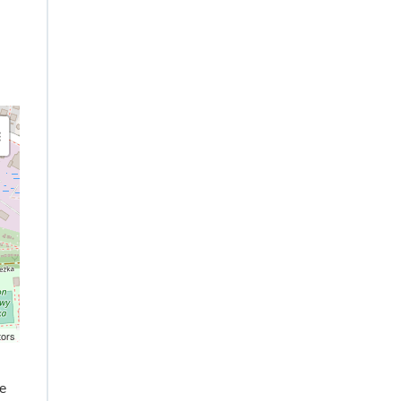
tors
e