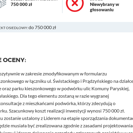
750 000 zł
Niewybrany w
głosowaniu
do 750 000 zł
EKT OSIEDLOWY:
E OCENY:
pozytywnie w zakresie zmodyfikowanym w formularzu
onkowego w łączniku ul. Świstackiego i Prądzyńskiego na działce
ie oraz parku kieszonkowego w podwórku ulic Komuny Paryskiej,
ułaskiego. Dla tego elementu zostaną w razie wygranej
onsultacje z mieszkańcami podwórka, którzy zdecydują o
ku. Szacunkowy koszt realizacji inwestycji wynosi 750 000 zł.
u zostanie ustalony z Liderem na etapie sporządzania dokumentac
ędzie musiała być zrealizowana zgodnie z zasadami projektowania
ujemy Liderom dokonanie przeglądu zgłoszonych projektów w ce