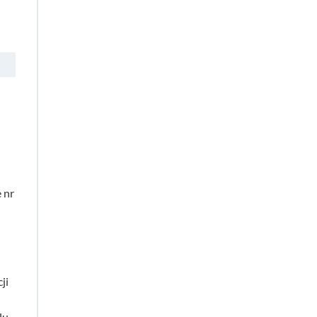
 nr
ji
lu