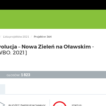
Lista projektów 2021
Projekt nr 364
ucja – Nowa Zieleń na Oławskim -
WBO. 2021]
1 823
GŁOSÓW:
BUDŻET ZWERYFIKOWANY:
STATUS: