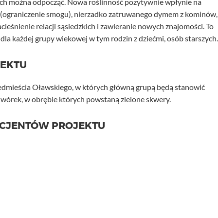
órych można odpocząć. Nowa roślinność pozytywnie wpłynie na
a (ograniczenie smogu), nierzadko zatruwanego dymem z kominów,
cieśnienie relacji sąsiedzkich i zawieranie nowych znajomości. To
 dla każdej grupy wiekowej w tym rodzin z dziećmi, osób starszych.
JEKTU
edmieścia Oławskiego, w których główną grupą będą stanowić
dwórek, w obrębie których powstaną zielone skwery.
ICJENTÓW PROJEKTU