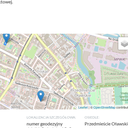
ktowej.
Leaflet
| ©
OpenStreetMap
contribu
LOKALIZACJA SZCZEGÓŁOWA:
OSIEDLE:
numer geodezyjny
Przedmieście Oławski