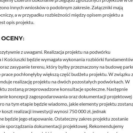
szono innych wniosków o podobnym zakresie. Załączniki mają
cniczy, a w przypadku rozbieżności między opisem projektu a
st opis projektu.
 OCENY:
pozytywnie z uwagami. Realizacja projektu na podwórku
 i Kościuszki będzie wymagała wykonania rozbiórki fundamentó
raz zasypanie terenu, który byłby przeznaczony na budowę park
prace pochłonęłyby większą część budżetu projektu. W związku 
nduje realizację projektu na dwóch pozostałych podwórkach. W
ktu zostaną przeprowadzone konsultacje społeczne. Następnie
anie koncepcji zagospodarowania oraz dokumentacji projektowej 
o na tym etapie będzie wiadomo, jakie elementy projektu zostan
oszt realizacji inwestycji wynosi 750 000 zł, jednak
 będzie jego etapowanie. Ostateczny zakres projektu zostanie
apie sporządzania dokumentacji projektowej. Rekomendujemy