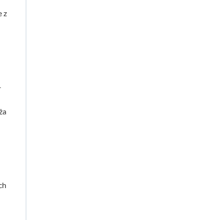
 z
–
ża
ch