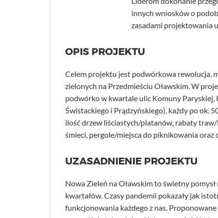
Liderom dokonanie przegl
innych wniosków o podobn
zasadami projektowania u
OPIS PROJEKTU
Celem projektu jest podwórkowa rewolucja, m
zielonych na Przedmieściu Oławskim. W proje
podwórko w kwartale ulic Komuny Paryskiej, Kr
Świstackiego i Prądzyńskiego), każdy po ok.
ilość drzew liściastych/platanów, rabaty traw/
śmieci, pergole/miejsca do piknikowania oraz
UZASADNIENIE PROJEKTU
Nowa Zieleń na Oławskim to świetny pomysł
kwartałów. Czasy pandemii pokazały jak isto
funkcjonowania każdego z nas. Proponowane m