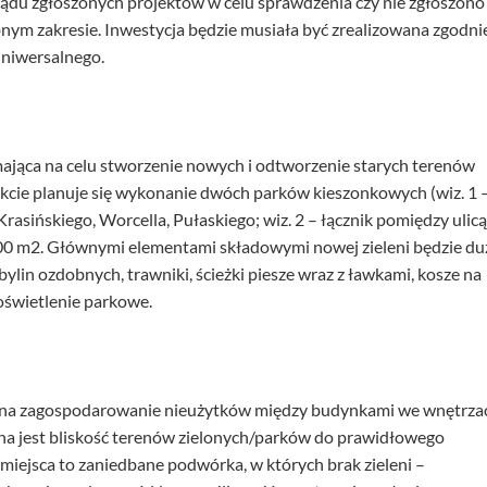
ądu zgłoszonych projektów w celu sprawdzenia czy nie zgłoszono
ym zakresie. Inwestycja będzie musiała być zrealizowana zgodnie
niwersalnego.
ająca na celu stworzenie nowych i odtworzenie starych terenów
kcie planuje się wykonanie dwóch parków kieszonkowych (wiz. 1 
asińskiego, Worcella, Pułaskiego; wiz. 2 – łącznik pomiędzy ulicą
 500 m2. Głównymi elementami składowymi nowej zieleni będzie du
bylin ozdobnych, trawniki, ścieżki piesze wraz z ławkami, kosze na
 oświetlenie parkowe.
 na zagospodarowanie nieużytków między budynkami we wnętrza
tna jest bliskość terenów zielonych/parków do prawidłowego
iejsca to zaniedbane podwórka, w których brak zieleni –