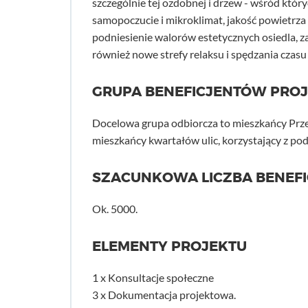
szczególnie tej ozdobnej i drzew - wśród kt
samopoczucie i mikroklimat, jakość powietrz
podniesienie walorów estetycznych osiedla, za
również nowe strefy relaksu i spędzania czasu
GRUPA BENEFICJENTÓW PRO
Docelowa grupa odbiorcza to mieszkańcy Prz
mieszkańcy kwartałów ulic, korzystający z po
SZACUNKOWA LICZBA BENEF
Ok. 5000.
ELEMENTY PROJEKTU
1 x Konsultacje społeczne
3 x Dokumentacja projektowa.