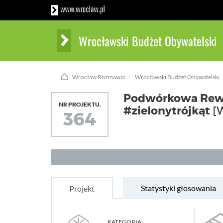
Wrocławski Budżet Obywatelski
Wrocław Rozmawia
Wrocławski Budżet Obywatelski
Podwórkowa Rewol
NR PROJEKTU.
#zielonytrójkąt
[
364
Statystyki głosowania
Projekt
KATEGORIA: