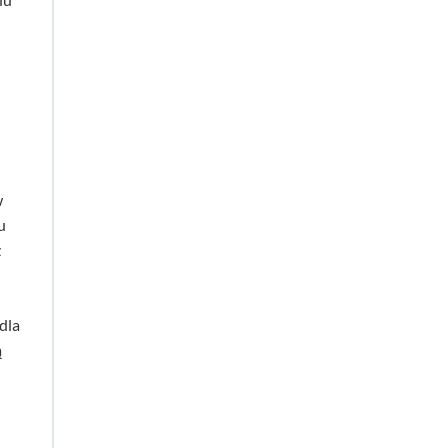
w
u
z
dla
ą