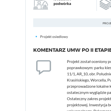
podwórka
PROJ
Projekt osiedlowy
KOMENTARZ UMW PO II ETAPI
Projekt został oceniony 
poprawkowym: parku kiesz
11/1, AR_10, obr. Połudn
Krasińskiego, Worcella, P
przeprowadzone lokalne k
ostatecznym wyglądzie par
Ostateczny zakres projekt
projektowej. Inwestycja b
uniwersalnego. Rekomend