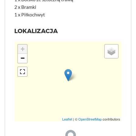
2 x Bramki
1 x Piłkochwyt
LOKALIZACJA
+
−
Leaflet
| ©
OpenStreetMap
contributors