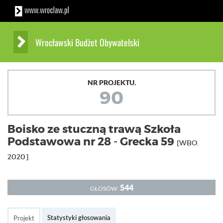
Wrocławski Budżet Obywatelski
NR PROJEKTU.
90
Boisko ze stuczną trawą Szkoła
Podstawowa nr 28 - Grecka 59
[WBO.
2020]
544
GŁOSÓW:
Statystyki głosowania
Projekt