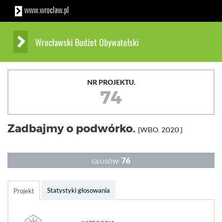
Wrocławski Budżet Obywatelski
NR PROJEKTU.
74
Zadbajmy o podwórko.
[WBO. 2020]
76
GŁOSÓW:
Statystyki głosowania
Projekt