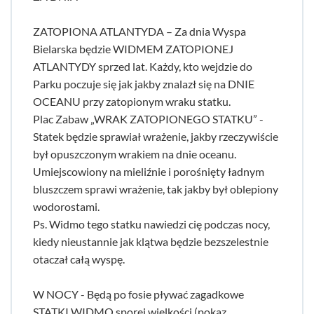
ZATOPIONA ATLANTYDA – Za dnia Wyspa
Bielarska będzie WIDMEM ZATOPIONEJ
ATLANTYDY sprzed lat. Każdy, kto wejdzie do
Parku poczuje się jak jakby znalazł się na DNIE
OCEANU przy zatopionym wraku statku.
Plac Zabaw „WRAK ZATOPIONEGO STATKU” -
Statek będzie sprawiał wrażenie, jakby rzeczywiście
był opuszczonym wrakiem na dnie oceanu.
Umiejscowiony na mieliźnie i porośnięty ładnym
bluszczem sprawi wrażenie, tak jakby był oblepiony
wodorostami.
Ps. Widmo tego statku nawiedzi cię podczas nocy,
kiedy nieustannie jak klątwa będzie bezszelestnie
otaczał całą wyspę.
W NOCY - Będą po fosie pływać zagadkowe
STATKI WIDMO sporej wielkości (pokaz