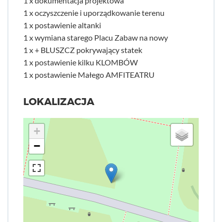
1 x dokumentacja projektowa
1 x oczyszczenie i uporządkowanie terenu
1 x postawienie altanki
1 x wymiana starego Placu Zabaw na nowy
1 x + BLUSZCZ pokrywający statek
1 x postawienie kilku KLOMBÓW
1 x postawienie Małego AMFITEATRU
LOKALIZACJA
+
−