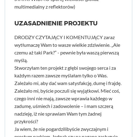
multimedialny z reflektorów)
UZASADNIENIE PROJEKTU
DRODZY CZYTAJĄCY I KOMENTUJĄCY zaraz
wytłumaczę Wam to wasze wielkie zdziwienie. „Ale
czemu aż taki Park?” - pewnie była waszą pierwszą
myślą.
Stworzyłam ten projekt z głębi swojego serca i za
każdym razem zawsze myślałam tylko o Was.
Zależało mi, aby dać wam satysfakcję, dumę i frajdę.
Zależało mi, byście poczuli się wyjątkowi. Mieć coś,
czego inni nie mają, zawsze wprawia każdego w
zadumę, uśmiech i zadowolenie – i mam szczerą
nadzieję, iż nie sprawiam Wam tym żadnej
przykrości?
Ja wiem, że nie pogardzilibyście zwyczajnym i
prostym parkiem. Jednak czy na naganę zasługuje