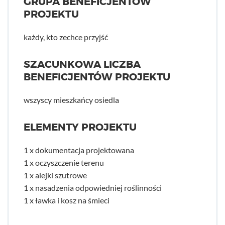
GRUPA BENEFICJENTÓW
PROJEKTU
każdy, kto zechce przyjść
SZACUNKOWA LICZBA
BENEFICJENTÓW PROJEKTU
wszyscy mieszkańcy osiedla
ELEMENTY PROJEKTU
1 x dokumentacja projektowana
1 x oczyszczenie terenu
1 x alejki szutrowe
1 x nasadzenia odpowiedniej roślinności
1 x ławka i kosz na śmieci