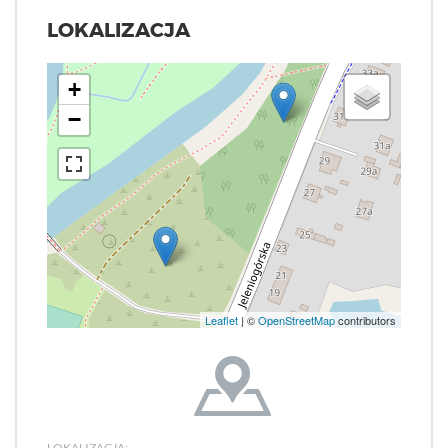
LOKALIZACJA
+
−
Leaflet
| ©
OpenStreetMap
contributors
LOKALIZACJA: