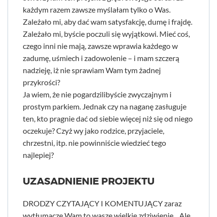
każdym razem zawsze myślałam tylko o Was.
Zależało mi, aby dać wam satysfakcję, dumę i frajdę.
Zależało mi, byście poczuli się wyjątkowi. Mieć coś,
czego inni nie mają, zawsze wprawia każdego w
zadumę, uśmiech i zadowolenie – i mam szczerą
nadzieję, iż nie sprawiam Wam tym żadnej
przykrości?
Ja wiem, że nie pogardzilibyście zwyczajnym i
prostym parkiem. Jednak czy na naganę zasługuje
ten, kto pragnie dać od siebie więcej niż się od niego
oczekuje? Czyż wy jako rodzice, przyjaciele,
chrzestni, itp. nie powinniście wiedzieć tego
najlepiej?
UZASADNIENIE PROJEKTU
DRODZY CZYTAJĄCY I KOMENTUJĄCY zaraz
wytłumaczę Wam to wasze wielkie zdziwienie. „Ale