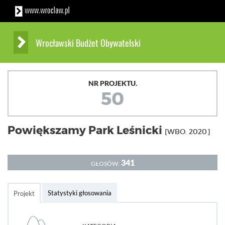
Wrocławski Budżet Obywatelski
NR PROJEKTU.
50
Powiększamy Park Leśnicki
[WBO. 2020]
341
GŁOSÓW:
Statystyki głosowania
Projekt