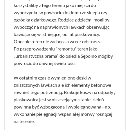
korzystaliby z tego terenu jako miejsca do
wypoczynku w powrocie do domu ze sklepu czy
ogródka działkowego. Rodzice z dziećmi mogliby
wypocząć na naprawionych ławkach obserwując
bawiące się w istniejącej od lat piaskownicy.
Obecnie teren nie zachęca a wręcz odstrasza.
Po przeprowadzeniu "remontu" teren jako
„urbanistyczna brama” do osiedla Sępolno mógłby
powrócić do dawnej świetności.
W ostatnim czasie wymieniono deski w
zniszczonych ławkach ale ich elementy betonowe
również tego potrzebują. Brakuje koszy na odpady ,
piaskownica jest w niszczejącym stanie, zieleń
powinna być wzbogacona i wypielęgnowana - np.
wykonanie pielęgnacji wspaniałej morwy rosnącej
na terenie.