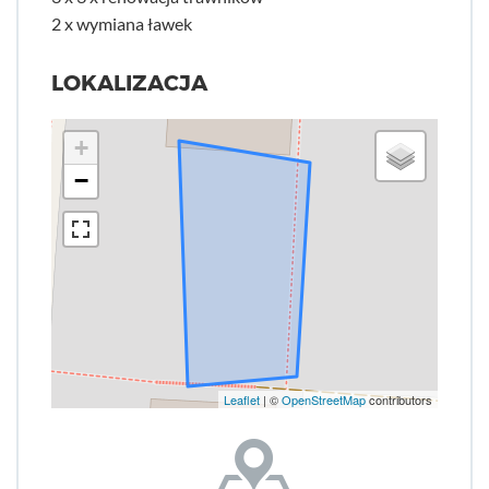
2 x wymiana ławek
LOKALIZACJA
+
−
Leaflet
| ©
OpenStreetMap
contributors