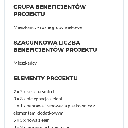
GRUPA BENEFICJENTÓW
PROJEKTU
Mieszkańcy - różne grupy wiekowe
SZACUNKOWA LICZBA
BENEFICJENTÓW PROJEKTU
Mieszkańcy
ELEMENTY PROJEKTU
2 x 2 x kosz na śmieci
3 x 3 x pielęgnacja zieleni
1 x 1 x naprawa i renowacja piaskownicy z
elementami dodatkowymi
5 x 5 x nowa zieleń
3 x 3 x renowacja trawników