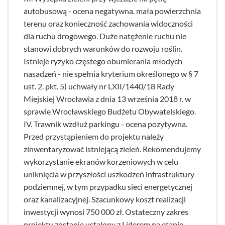
autobusową - ocena negatywna. mała powierzchnia
terenu oraz konieczność zachowania widoczności
dla ruchu drogowego. Duże natężenie ruchu nie
stanowi dobrych warunków do rozwoju roślin.
Istnieje ryzyko częstego obumierania młodych
nasadzeń - nie spełnia kryterium określonego w § 7
ust. 2. pkt. 5) uchwały nr LXII/1440/18 Rady
Miejskiej Wrocławia z dnia 13 września 2018 r. w
sprawie Wrocławskiego Budżetu Obywatelskiego.
IV. Trawnik wzdłuż parkingu - ocena pozytywna.
Przed przystąpieniem do projektu należy
zinwentaryzować istniejącą zieleń. Rekomendujemy
wykorzystanie ekranów korzeniowych w celu
uniknięcia w przyszłości uszkodzeń infrastruktury
podziemnej, w tym przypadku sieci energetycznej
oraz kanalizacyjnej. Szacunkowy koszt realizacji
inwestycji wynosi 750 000 zł. Ostateczny zakres
projektu zostanie ustalony z Liderem na etapie