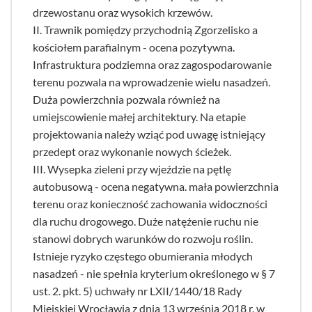
drzewostanu oraz wysokich krzewów.
II. Trawnik pomiędzy przychodnią Zgorzelisko a
kościołem parafialnym - ocena pozytywna.
Infrastruktura podziemna oraz zagospodarowanie
terenu pozwala na wprowadzenie wielu nasadzeń.
Duża powierzchnia pozwala również na
umiejscowienie małej architektury. Na etapie
projektowania należy wziąć pod uwagę istniejący
przedept oraz wykonanie nowych ścieżek.
III. Wysepka zieleni przy wjeździe na pętlę
autobusową - ocena negatywna. mała powierzchnia
terenu oraz konieczność zachowania widoczności
dla ruchu drogowego. Duże natężenie ruchu nie
stanowi dobrych warunków do rozwoju roślin.
Istnieje ryzyko częstego obumierania młodych
nasadzeń - nie spełnia kryterium określonego w § 7
ust. 2. pkt. 5) uchwały nr LXII/1440/18 Rady
Miejskiej Wrocławia z dnia 13 września 2018 r. w