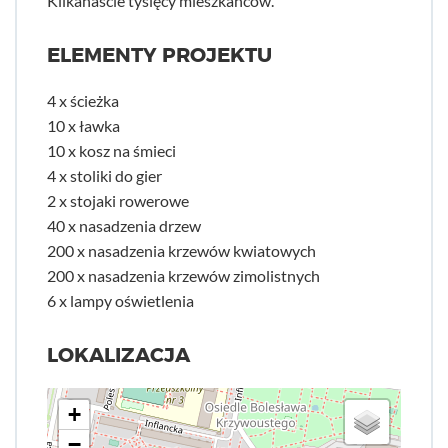
Kilkanaście tysięcy mieszkańców.
ELEMENTY PROJEKTU
4 x ścieżka
10 x ławka
10 x kosz na śmieci
4 x stoliki do gier
2 x stojaki rowerowe
40 x nasadzenia drzew
200 x nasadzenia krzewów kwiatowych
200 x nasadzenia krzewów zimolistnych
6 x lampy oświetlenia
LOKALIZACJA
+
−