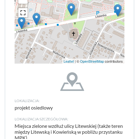
Leaflet
| ©
OpenStreetMap
contributors
LOKALIZACJA:
projekt osiedlowy
LOKALIZACJA SZCZEGÓŁOWA:
Miejsca zielone wzdłuż ulicy Litewskiej (także teren
między Litewską i Kowieńską w pobliżu przystanku
MPK).