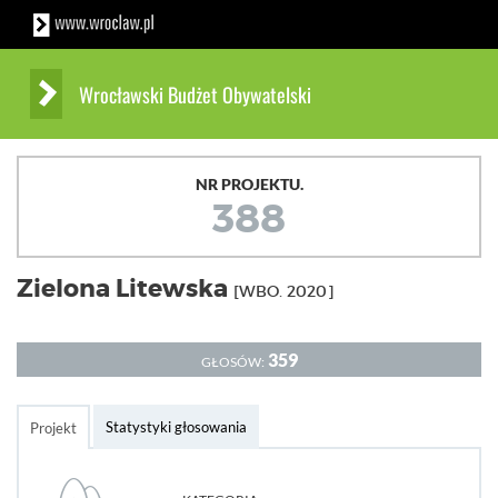
Wrocławski Budżet Obywatelski
NR PROJEKTU.
388
Zielona Litewska
[WBO. 2020]
359
GŁOSÓW:
Statystyki głosowania
Projekt