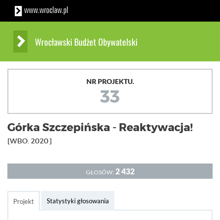
Wrocławski Budżet Obywatelski
NR PROJEKTU.
33
Górka Szczepińska - Reaktywacja!
[WBO. 2020]
2 432
GŁOSÓW:
Statystyki głosowania
Projekt