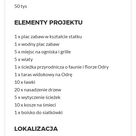
50 tys
ELEMENTY PROJEKTU
1 x plac zabaw w kształcie statku
1 x wodny plac zabaw
5 x miejsc na ogniska i grille
5 x wiaty
1 x ścieżka przyrodnicza o faunie i florze Odry
1 x taras widokowy na Odrę
10 x ławki
20 x nasadzenie drzew
5 x wytyczenie ścieżek
10 x kosze na śmieci
1 x boisko do siatkówki
LOKALIZACJA