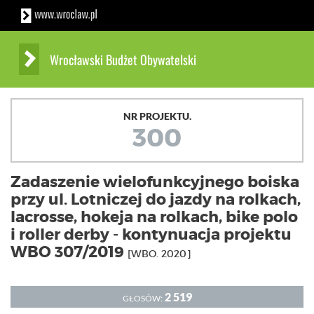
Wrocławski Budżet Obywatelski
NR PROJEKTU.
300
Zadaszenie wielofunkcyjnego boiska
przy ul. Lotniczej do jazdy na rolkach,
lacrosse, hokeja na rolkach, bike polo
i roller derby - kontynuacja projektu
WBO 307/2019
[WBO. 2020]
2 519
GŁOSÓW: