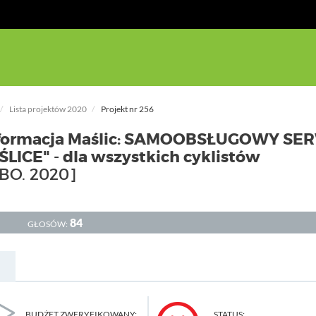
Lista projektów 2020
Projekt nr 256
formacja Maślic: SAMOOBSŁUGOWY SE
CE" - dla wszystkich cyklistów
BO. 2020]
84
GŁOSÓW:
BUDŻET ZWERYFIKOWANY:
STATUS: