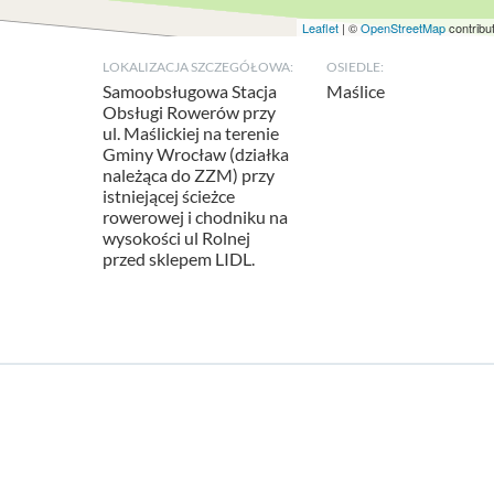
Leaflet
| ©
OpenStreetMap
contribu
LOKALIZACJA SZCZEGÓŁOWA:
OSIEDLE:
Samoobsługowa Stacja
Maślice
Obsługi Rowerów przy
ul. Maślickiej na terenie
Gminy Wrocław (działka
należąca do ZZM) przy
istniejącej ścieżce
rowerowej i chodniku na
wysokości ul Rolnej
przed sklepem LIDL.