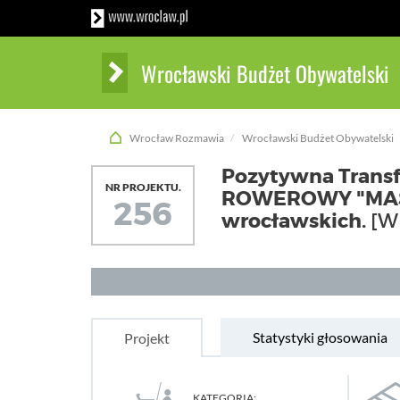
Wrocławski Budżet Obywatelski
Wrocław Rozmawia
Wrocławski Budżet Obywatelski
Pozytywna Trans
NR PROJEKTU.
ROWEROWY "MAŚLI
256
wrocławskich.
[W
Statystyki głosowania
Projekt
KATEGORIA: