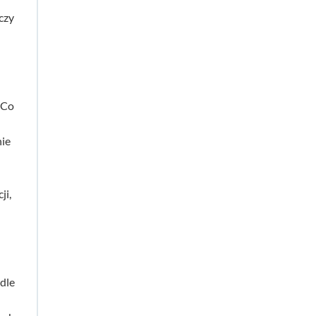
czy
 Co
nie
ji,
dle