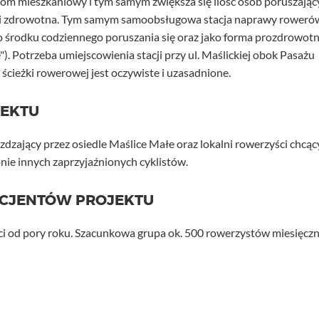
om mieszkaniowy i tym samym zwiększa się ilość osób poruszając
a i zdrowotna. Tym samym samoobsługowa stacja naprawy roweró
ko środku codziennego poruszania się oraz jako forma prozdrowot
. Potrzeba umiejscowienia stacji przy ul. Maślickiej obok Pasażu
ścieżki rowerowej jest oczywiste i uzasadnione.
JEKTU
zdzający przez osiedle Maślice Małe oraz lokalni rowerzyści chcąc
ie innych zaprzyjaźnionych cyklistów.
ICJENTÓW PROJEKTU
ci od pory roku. Szacunkowa grupa ok. 500 rowerzystów miesięczn