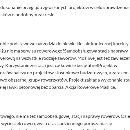
okonanie przeglądu zgłoszonych projektów w celu sprawdzenia 
osków o podobnym zakresie.
obie podstawowe narzędzia do niewielkiej ale koniecznej korekty.
pobliżu nie ma serwisu rowerowego?Samoobsługowa stacja naprawy
werową na wszystkie rodzaje zaworów. Możliwe jest też zawiesze
 Korzystanie ze stacji jest całkowicie bezpłatne!Projekt w
biorców należy do projektów stosunkowo budżetowych, a zarazem
wo obszernej grupy rowerzystów. Projekt zakłada wykonanie stac
małej ławki betonowej bez oparcia. Akcja Rowerowe Maślice.
rowego, nie ma też samoobsługowej stacji naprawy rowerów. Osie
 wycieczek rowerowych oraz codziennego poruszania się