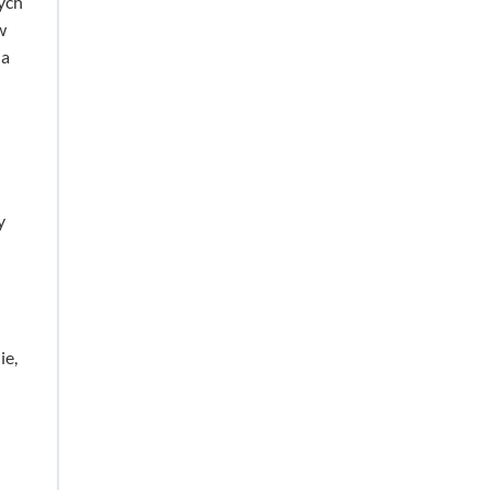
ych
w
na
y
ie,