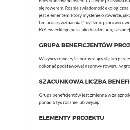
mieszkańców po osiedlu. Osiedle przeżywa bo
się rowerem. Rośnie świadomość ekologiczn
jest elementem, który myślenie o rowerze, ja
ten proces wzmacnia ("myślenie prorowerowe")
Królewieckiego,na szlaku bardzo uczęszczanej 
GRUPA BENEFICJENTÓW PRO
Wszyscy rowerzyści poruszający się lub przeje
dokonać podstawowej naprawy roweru, w gron
SZACUNKOWA LICZBA BENEF
Grupa beneficjentów jest zmienna w zależnoś
ponad 6 tyś rocznie lub więcej.
ELEMENTY PROJEKTU