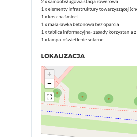
2 x samoobsługowa stacja rowerowa
1 x elementy infrastruktury towarzyszącej (c
1 x kosz na śmieci
1 x mała ławka betonowa bez oparcia
1 x tablica informacyjna- zasady korzystania
1 x lampa-oświetlenie solarne
LOKALIZACJA
+
−