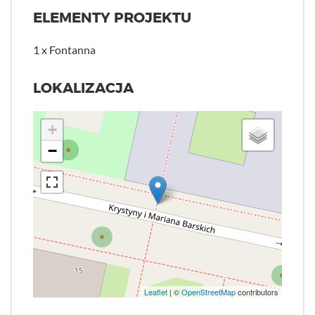
ELEMENTY PROJEKTU
1 x Fontanna
LOKALIZACJA
+
−
Leaflet
| ©
OpenStreetMap
contributors