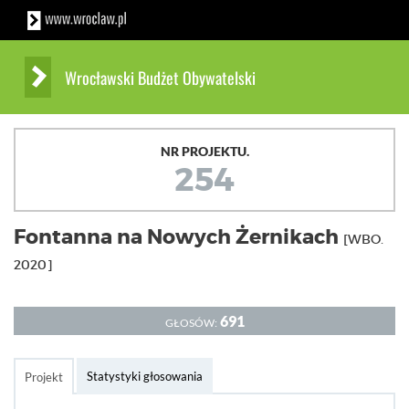
Wrocławski Budżet Obywatelski
NR PROJEKTU.
254
Fontanna na Nowych Żernikach
[WBO.
2020]
691
GŁOSÓW:
Statystyki głosowania
Projekt