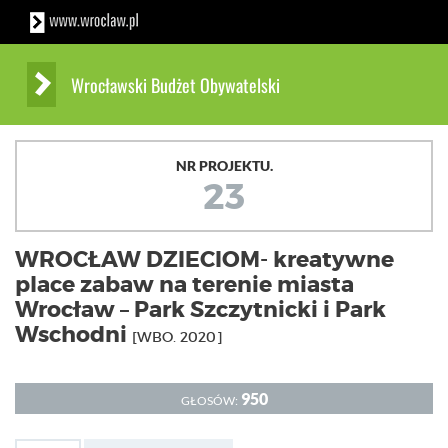
Wrocławski Budżet Obywatelski
NR PROJEKTU.
23
WROCŁAW DZIECIOM- kreatywne
place zabaw na terenie miasta
Wrocław – Park Szczytnicki i Park
Wschodni
[WBO. 2020]
950
GŁOSÓW: