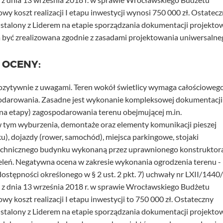
y koszt realizacji I etapu inwestycji wynosi 750 000 zł. Ostatec
ustalony z Liderem na etapie sporządzania dokumentacji projektow
a być zrealizowana zgodnie z zasadami projektowania uniwersalne
 OCENY:
pozytywnie z uwagami. Teren wokół świetlicy wymaga całościoweg
odarowania. Zasadne jest wykonanie kompleksowej dokumentacji
 na etapy) zagospodarowania terenu obejmującej m.in.
w tym wyburzenia, demontaże oraz elementy komunikacji pieszej
ku), dojazdy (rower, samochód), miejsca parkingowe, stojaki
technicznego budynku wykonaną przez uprawnionego konstruktora
eleń. Negatywna ocena w zakresie wykonania ogrodzenia terenu - 
ostępności określonego w § 2 ust. 2 pkt. 7) uchwały nr LXII/1440
 z dnia 13 września 2018 r. w sprawie Wrocławskiego Budżetu
y koszt realizacji I etapu inwestycji to 750 000 zł. Ostateczny
ustalony z Liderem na etapie sporządzania dokumentacji projektow