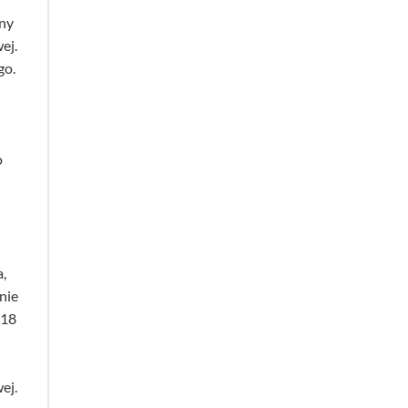
zny
ej.
go.
o
,
nie
/18
ej.