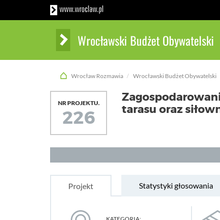
Wrocławski Budżet Obywatelski
Wrocław Rozmawia
Wrocławski Budżet Obywatelski
Zagospodarowanie
NR PROJEKTU.
tarasu oraz siłow
226
Statystyki głosowania
Projekt
KATEGORIA: