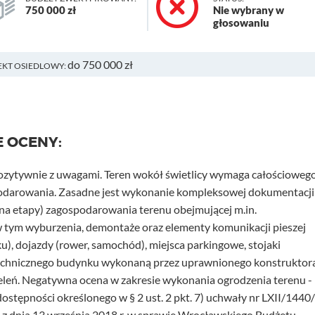
750 000 zł
Nie wybrany w
głosowaniu
do 750 000 zł
EKT OSIEDLOWY:
E OCENY:
pozytywnie z uwagami. Teren wokół świetlicy wymaga całościoweg
odarowania. Zasadne jest wykonanie kompleksowej dokumentacji
 na etapy) zagospodarowania terenu obejmującej m.in.
w tym wyburzenia, demontaże oraz elementy komunikacji pieszej
ku), dojazdy (rower, samochód), miejsca parkingowe, stojaki
technicznego budynku wykonaną przez uprawnionego konstruktora
eleń. Negatywna ocena w zakresie wykonania ogrodzenia terenu - 
ostępności określonego w § 2 ust. 2 pkt. 7) uchwały nr LXII/1440
 z dnia 13 września 2018 r. w sprawie Wrocławskiego Budżetu