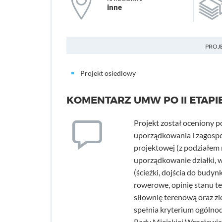
inne
PROJ
Projekt osiedlowy
KOMENTARZ UMW PO II ETAPI
Projekt został oceniony 
uporządkowania i zagosp
projektowej (z podziałem
uporządkowanie działki, 
(ścieżki, dojścia do budyn
rowerowe, opinię stanu 
siłownię terenową oraz zi
spełnia kryterium ogólnod
Rady Miejskiej Wrocławia