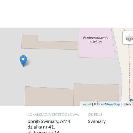
Leaflet
| ©
OpenStreetMap
contribu
LOKALIZACJA SZCZEGÓŁOWA:
OSIEDLE:
obręb Świniary, AM4,
Świniary
działka nr 41,
ul.Pęgowska 14