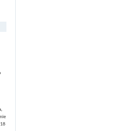
o
,
nie
/18