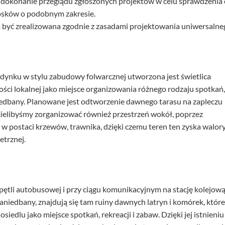
okonanie przeglądu zgłoszonych projektów w celu sprawdzenia 
osków o podobnym zakresie.
a być zrealizowana zgodnie z zasadami projektowania uniwersalne
dynku w stylu zabudowy folwarcznej utworzona jest świetlica
ści lokalnej jako miejsce organizowania różnego rodzaju spotkań,
niedbany. Planowane jest odtworzenie dawnego tarasu na zapleczu
cielibyśmy zorganizować również przestrzeń wokół, poprzez
 postaci krzewów, trawnika, dzięki czemu teren ten zyska walor
trznej.
y pętli autobusowej i przy ciągu komunikacyjnym na stację kolejową
zaniedbany, znajdują się tam ruiny dawnych latryn i komórek, które
 osiedlu jako miejsce spotkań, rekreacji i zabaw. Dzięki jej istnieniu