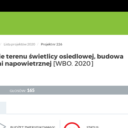
Lista projektów 2020
Projekt nr 226
 terenu świetlicy osiedlowej, budowa
ni napowietrznej
[WBO. 2020]
165
GŁOSÓW:
BUDŻET ZWERYFIKOWANY:
STATUS: