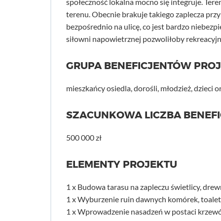
społeczność lokalna mocno się integruje. Ter
terenu. Obecnie brakuje takiego zaplecza prz
bezpośrednio na ulicę, co jest bardzo niebez
siłowni napowietrznej pozwoliłoby rekreacyj
GRUPA BENEFICJENTÓW PRO
mieszkańcy osiedla, dorośli, młodzież, dzieci 
SZACUNKOWA LICZBA BENEF
500 000 zł
ELEMENTY PROJEKTU
1 x Budowa tarasu na zapleczu świetlicy, dre
1 x Wyburzenie ruin dawnych komórek, toalet 
1 x Wprowadzenie nasadzeń w postaci krzewó