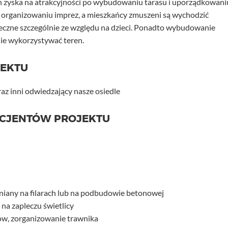
en zyska na atrakcyjności po wybudowaniu tarasu i uporządkowani
y organizowaniu imprez, a mieszkańcy zmuszeni są wychodzić
pieczne szczególnie ze względu na dzieci. Ponadto wybudowanie
nie wykorzystywać teren.
JEKTU
oraz inni odwiedzający nasze osiedle
ICJENTÓW PROJEKTU
wniany na filarach lub na podbudowie betonowej
na zapleczu świetlicy
w, zorganizowanie trawnika