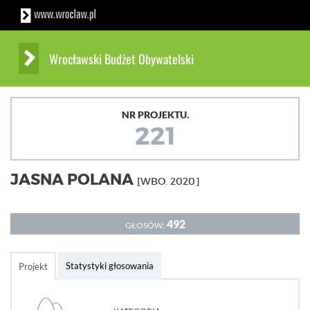
Wrocławski Budżet Obywatelski
NR PROJEKTU.
221
JASNA POLANA
[WBO. 2020]
492
GŁOSÓW:
Statystyki głosowania
Projekt