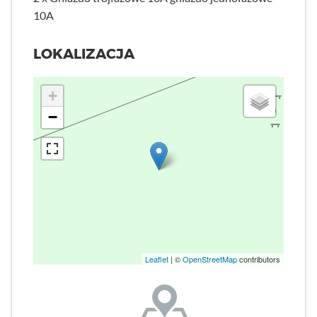
10A
LOKALIZACJA
+
−
Leaflet
| ©
OpenStreetMap
contributors