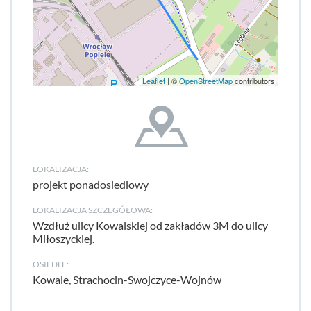
Leaflet
| ©
OpenStreetMap
contributors
LOKALIZACJA:
projekt ponadosiedlowy
LOKALIZACJA SZCZEGÓŁOWA:
Wzdłuż ulicy Kowalskiej od zakładów 3M do ulicy
Miłoszyckiej.
OSIEDLE:
Kowale, Strachocin-Swojczyce-Wojnów