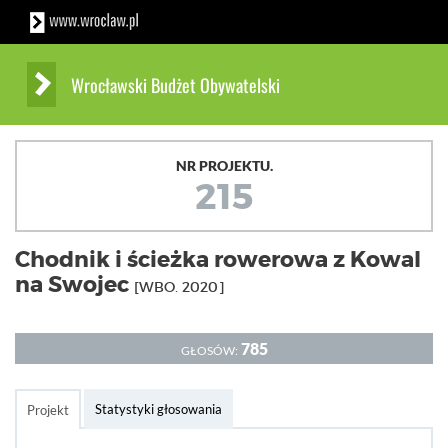
Wrocławski Budżet Obywatelski
NR PROJEKTU.
215
Chodnik i ścieżka rowerowa z Kowal
na Swojec
[WBO. 2020]
785
GŁOSÓW:
Statystyki głosowania
Projekt