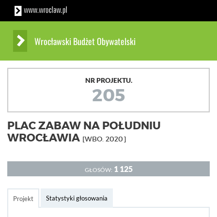
Wrocławski Budżet Obywatelski
NR PROJEKTU.
205
PLAC ZABAW NA POŁUDNIU
WROCŁAWIA
[WBO. 2020]
1 125
GŁOSÓW:
Statystyki głosowania
Projekt