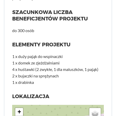
SZACUNKOWA LICZBA
BENEFICJENTÓW PROJEKTU
do 300 osób
ELEMENTY PROJEKTU
1 x duży pająk do wspinaczki
1 x domek ze zjeżdżalniami
4 x huśtawki (2 zwykłe, 1 dla maluszków, 1 pająk)
2 x bujaczki na sprężynach
1 x drabinka
LOKALIZACJA
+