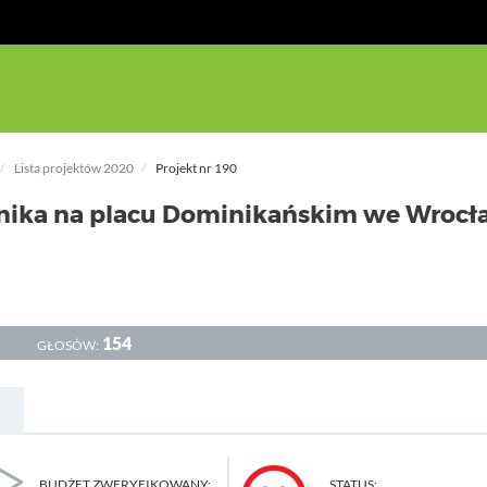
Lista projektów 2020
Projekt nr 190
ika na placu Dominikańskim we Wrocł
154
GŁOSÓW:
BUDŻET ZWERYFIKOWANY:
STATUS: