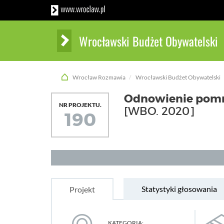
Wrocławski Budżet Obywatelski
Wrocław Rozmawia
Wrocławski Budżet Obywatelski
Odnowienie pomn
NR PROJEKTU.
[WBO. 2020]
190
Statystyki głosowania
Projekt
KATEGORIA: