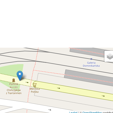
Leaflet
| ©
OpenStreetMap
contribu