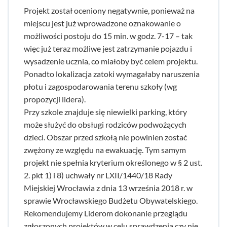
Projekt został oceniony negatywnie, ponieważ na
miejscu jest już wprowadzone oznakowanie o
możliwości postoju do 15 min. w godz. 7-17 – tak
więc już teraz możliwe jest zatrzymanie pojazdu i
wysadzenie ucznia, co miałoby być celem projektu.
Ponadto lokalizacja zatoki wymagałaby naruszenia
płotu i zagospodarowania terenu szkoły (wg
propozycji lidera).
Przy szkole znajduje się niewielki parking, który
może służyć do obsługi rodziców podwożących
dzieci. Obszar przed szkołą nie powinien zostać
zwężony ze względu na ewakuację. Tym samym
projekt nie spełnia kryterium określonego w § 2 ust.
2. pkt 1) i 8) uchwały nr LXII/1440/18 Rady
Miejskiej Wrocławia z dnia 13 września 2018 r. w
sprawie Wrocławskiego Budżetu Obywatelskiego.
Rekomendujemy Liderom dokonanie przeglądu
zgłoszonych projektów w celu sprawdzenia czy nie