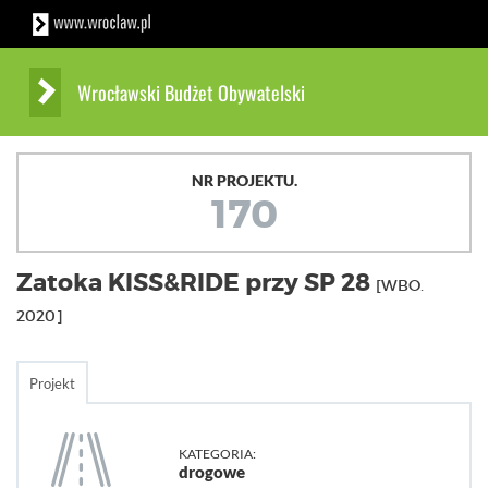
Wrocławski Budżet Obywatelski
NR PROJEKTU.
170
Zatoka KISS&RIDE przy SP 28
[WBO.
2020]
Projekt
KATEGORIA:
drogowe