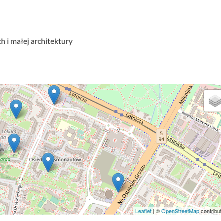
h i małej architektury
Leaflet
| ©
OpenStreetMap
contribu