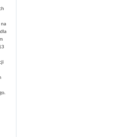
ch
 na
dla
um
13
ji
m
go.