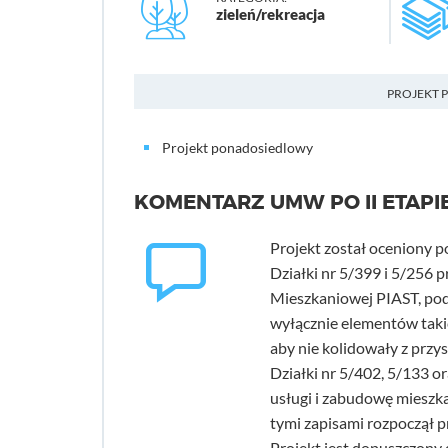
zieleń/rekreacja
PROJEKT 
Projekt ponadosiedlowy
KOMENTARZ UMW PO II ETAPI
Projekt został oceniony p
Działki nr 5/399 i 5/256 
Mieszkaniowej PIAST, pod
wyłącznie elementów takic
aby nie kolidowały z prz
Działki nr 5/402, 5/133 o
usługi i zabudowę mieszk
tymi zapisami rozpoczął 
Projekt jest dopuszczony 