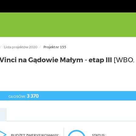
Lista projektów 2020
Projekt nr 155
Vinci na Gądowie Małym - etap III
[WBO.
3 370
GŁOSÓW:
BUDŻET ZWERYFIKOWANY:
STATUS: