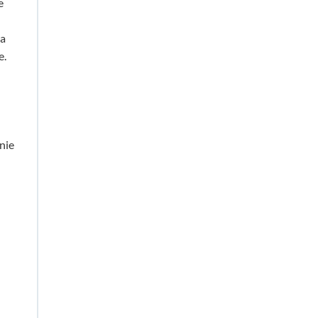
e
Na
e.
nie