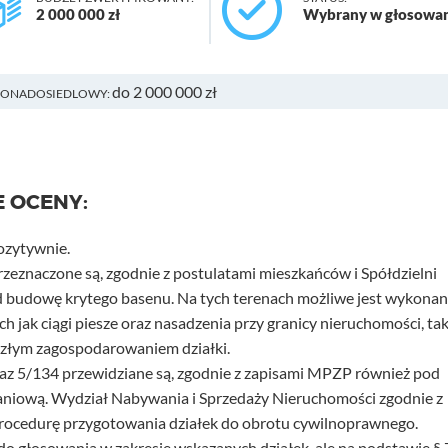
2 000 000 zł
Wybrany w głosowa
do 2 000 000 zł
PONADOSIEDLOWY:
E OCENY:
ozytywnie.
przeznaczone są, zgodnie z postulatami mieszkańców i Spółdzielni
 budowę krytego basenu. Na tych terenach możliwe jest wykonan
h jak ciągi piesze oraz nasadzenia przy granicy nieruchomości, ta
yszłym zagospodarowaniem działki.
raz 5/134 przewidziane są, zgodnie z zapisami MPZP również pod
aniową. Wydział Nabywania i Sprzedaży Nieruchomości zgodnie z
procedurę przygotowania działek do obrotu cywilnoprawnego.
do głosowania w zakresie wskazanych działek, ale na podstawie § 