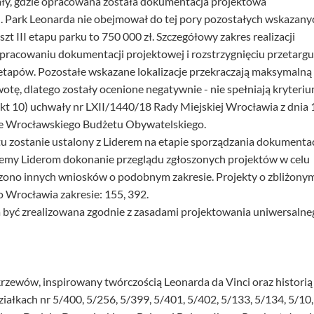
ły, gdzie opracowana została dokumentacja projektowa
 Park Leonarda nie obejmował do tej pory pozostałych wskazany
szt III etapu parku to 750 000 zł. Szczegółowy zakres realizacji
pracowaniu dokumentacji projektowej i rozstrzygnięciu przetargu
 etapów. Pozostałe wskazane lokalizacje przekraczają maksymalną 
tę, dlatego zostały ocenione negatywnie - nie spełniają kryteri
 pkt 10) uchwały nr LXII/1440/18 Rady Miejskiej Wrocławia z dnia 
ie Wrocławskiego Budżetu Obywatelskiego.
u zostanie ustalony z Liderem na etapie sporządzania dokumentac
emy Liderom dokonanie przeglądu zgłoszonych projektów w celu
szono innych wniosków o podobnym zakresie. Projekty o zbliżony
 Wrocławia zakresie: 155, 392.
a być zrealizowana zgodnie z zasadami projektowania uniwersalne
krzewów, inspirowany twórczością Leonarda da Vinci oraz historią
iałkach nr 5/400, 5/256, 5/399, 5/401, 5/402, 5/133, 5/134, 5/10,