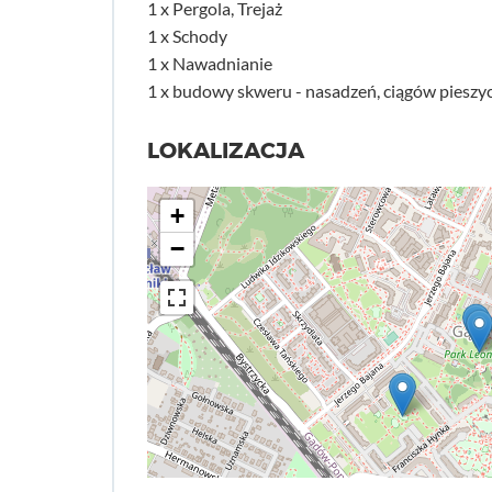
1 x Pergola, Trejaż
1 x Schody
1 x Nawadnianie
1 x budowy skweru - nasadzeń, ciągów pieszyc
LOKALIZACJA
+
−