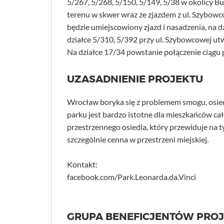
5/267, 5/268, 5/150, 5/149, 5/38 w okolicy Bu
terenu w skwer wraz ze zjazdem z ul. Szybowc
będzie umiejscowiony zjazd i nasadzenia, na 
działce 5/310, 5/392 przy ul. Szybowcowej utw
Na działce 17/34 powstanie połączenie ciągu 
UZASADNIENIE PROJEKTU
Wrocław boryka się z problemem smogu, osiedl
parku jest bardzo istotne dla mieszkańców ca
przestrzennego osiedla, który przewiduje na t
szczególnie cenna w przestrzeni miejskiej.
Kontakt:
facebook.com/Park.Leonarda.da.Vinci
GRUPA BENEFICJENTÓW PRO