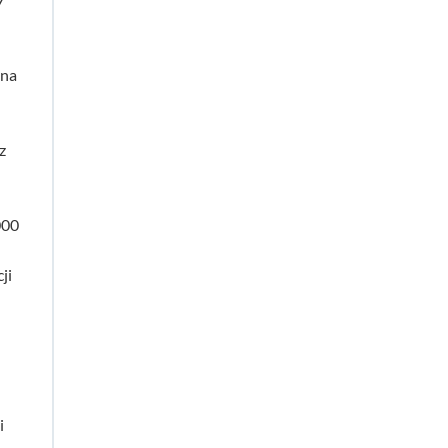
 na
z
000
ji
i