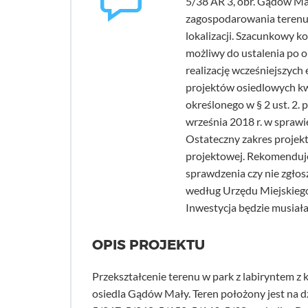
5/38 AR 3, obr. Gądów Ma
zagospodarowania terenu.
lokalizacji. Szacunkowy ko
możliwy do ustalenia po o
realizację wcześniejszych
projektów osiedlowych kwo
określonego w § 2 ust. 2.
września 2018 r. w spraw
Ostateczny zakres projekt
projektowej. Rekomenduj
sprawdzenia czy nie zgło
według Urzędu Miejskiego
Inwestycja będzie musiał
OPIS PROJEKTU
Przekształcenie terenu w park z labiryntem z 
osiedla Gądów Mały. Teren położony jest na dz