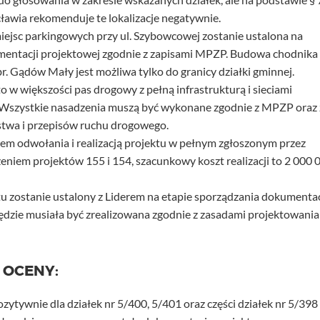
cławia rekomenduje te lokalizacje negatywnie.
miejsc parkingowych przy ul. Szybowcowej zostanie ustalona na
entacji projektowej zgodnie z zapisami MPZP. Budowa chodnika
r. Gądów Mały jest możliwa tylko do granicy działki gminnej.
o w większości pas drogowy z pełną infrastrukturą i sieciami
 Wszystkie nasadzenia muszą być wykonane zgodnie z MPZP oraz 
twa i przepisów ruchu drogowego.
em odwołania i realizacją projektu w pełnym zgłoszonym przez
zeniem projektów 155 i 154, szacunkowy koszt realizacji to 2 000 
u zostanie ustalony z Liderem na etapie sporządzania dokumentac
ędzie musiała być zrealizowana zgodnie z zasadami projektowania
 OCENY:
zytywnie dla działek nr 5/400, 5/401 oraz części działek nr 5/398 