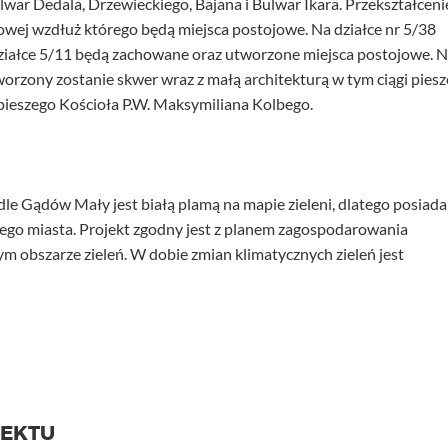
lwar Dedala, Drzewieckiego, Bajana i Bulwar Ikara. Przekształceni
owej wzdłuż którego będą miejsca postojowe. Na działce nr 5/38
działce 5/11 będą zachowane oraz utworzone miejsca postojowe. 
orzony zostanie skwer wraz z małą architekturą w tym ciągi piesz
pieszego Kościoła P.W. Maksymiliana Kolbego.
e Gądów Mały jest białą plamą na mapie zieleni, dlatego posiada
łego miasta. Projekt zgodny jest z planem zagospodarowania
ym obszarze zieleń. W dobie zmian klimatycznych zieleń jest
JEKTU