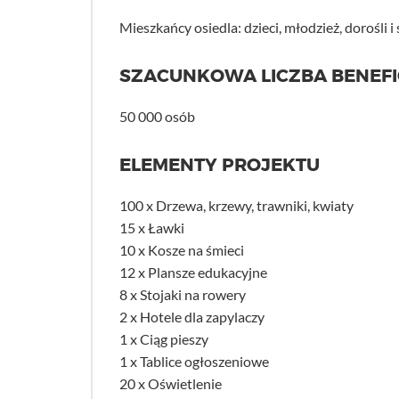
Mieszkańcy osiedla: dzieci, młodzież, dorośli i 
SZACUNKOWA LICZBA BENEF
50 000 osób
ELEMENTY PROJEKTU
100 x Drzewa, krzewy, trawniki, kwiaty
15 x Ławki
10 x Kosze na śmieci
12 x Plansze edukacyjne
8 x Stojaki na rowery
2 x Hotele dla zapylaczy
1 x Ciąg pieszy
1 x Tablice ogłoszeniowe
20 x Oświetlenie