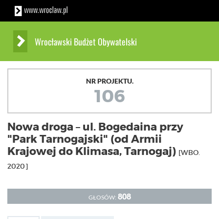
Wrocławski Budżet Obywatelski
NR PROJEKTU.
106
Nowa droga – ul. Bogedaina przy
"Park Tarnogajski" (od Armii
Krajowej do Klimasa, Tarnogaj)
[WBO.
2020]
808
GŁOSÓW: