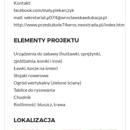
Kontakt:
facebook.com/maly.piekarczyk
mail:
sekretariat.p074@wroclawskaedukacja.pl
http://www.przedszkole74wroc.neostrada.pl/index.htm
ELEMENTY PROJEKTU
Urządzenia do zabawy (huśtawki, sprężynki,
zjeżdżalnia, koniki i inne)
Ławki, kosze na śmieci
Stojaki rowerowe
Ogród wertykalny (zielone ściany)
Tablice do rysowania
Chodnik
Roślinność: bluszcz, trawa
LOKALIZACJA