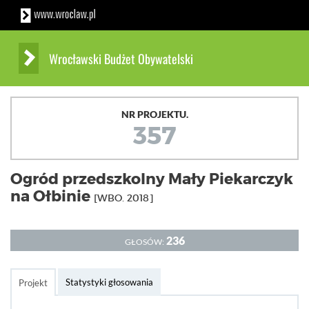
Wrocławski Budżet Obywatelski
NR PROJEKTU.
357
Ogród przedszkolny Mały Piekarczyk
na Ołbinie
[WBO. 2018]
236
GŁOSÓW:
Statystyki głosowania
Projekt