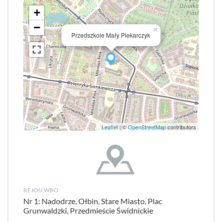
+
−
×
Przedszkole Mały Piekarczyk
Leaflet
| ©
OpenStreetMap
contributors
REJON WBO:
Nr 1: Nadodrze, Ołbin, Stare Miasto, Plac
Grunwaldzki, Przedmieście Świdnickie