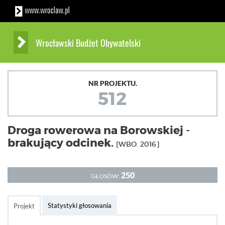
Wrocławski Budżet Obywatelski
NR PROJEKTU.
512
Droga rowerowa na Borowskiej -
brakujący odcinek.
[WBO. 2016]
250
GŁOSÓW:
Statystyki głosowania
Projekt