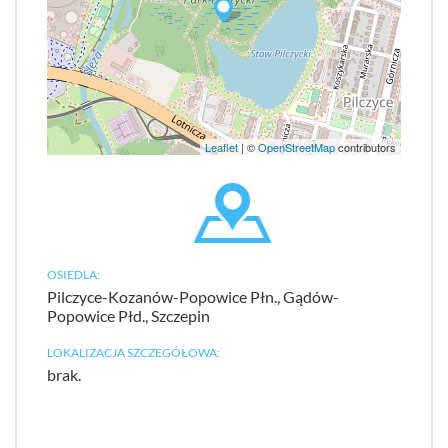
Leaflet
| ©
OpenStreetMap
contributors
OSIEDLA:
Pilczyce-Kozanów-Popowice Płn., Gądów-
Popowice Płd., Szczepin
LOKALIZACJA SZCZEGÓŁOWA:
brak.