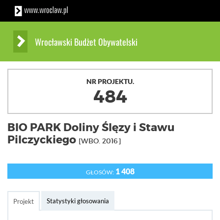
Wrocławski Budżet Obywatelski
NR PROJEKTU.
484
BIO PARK Doliny Ślęzy i Stawu
Pilczyckiego
[WBO. 2016]
1 408
GŁOSÓW:
Statystyki głosowania
Projekt