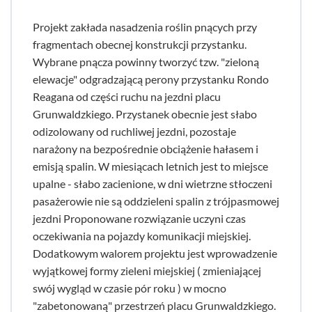
Projekt zakłada nasadzenia roślin pnących przy
fragmentach obecnej konstrukcji przystanku.
Wybrane pnącza powinny tworzyć tzw. "zieloną
elewacje" odgradzającą perony przystanku Rondo
Reagana od części ruchu na jezdni placu
Grunwaldzkiego. Przystanek obecnie jest słabo
odizolowany od ruchliwej jezdni, pozostaje
narażony na bezpośrednie obciążenie hałasem i
emisją spalin. W miesiącach letnich jest to miejsce
upalne - słabo zacienione, w dni wietrzne stłoczeni
pasażerowie nie są oddzieleni spalin z trójpasmowej
jezdni Proponowane rozwiązanie uczyni czas
oczekiwania na pojazdy komunikacji miejskiej.
Dodatkowym walorem projektu jest wprowadzenie
wyjątkowej formy zieleni miejskiej ( zmieniającej
swój wygląd w czasie pór roku ) w mocno
"zabetonowaną" przestrzeń placu Grunwaldzkiego.