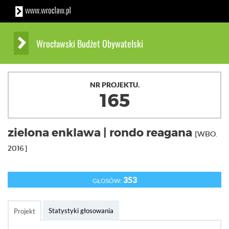
Wrocławski Budżet Obywatelski
NR PROJEKTU.
165
zielona enklawa | rondo reagana
[WBO.
2016]
353
GŁOSÓW:
Statystyki głosowania
Projekt