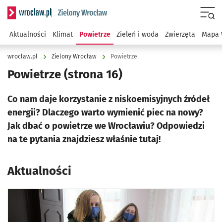
Serwis informacyjny wroclaw.pl podserwis: Środowisko we 
Menu
Aktualności
Klimat
Powietrze
Zieleń i woda
Zwierzęta
Mapa 
wroclaw.pl
Zielony Wrocław
Powietrze
Powietrze
(strona 16)
Co nam daje korzystanie z niskoemisyjnych źródeł
energii? Dlaczego warto wymienić piec na nowy?
Jak dbać o powietrze we Wrocławiu? Odpowiedzi
na te pytania znajdziesz właśnie tutaj!
Aktualności