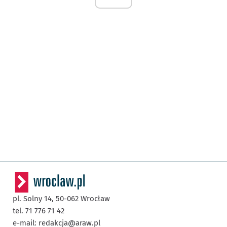
pl. Solny 14,
50-062
Wrocław
tel. 71 776 71 42
e-mail:
redakcja@araw.pl