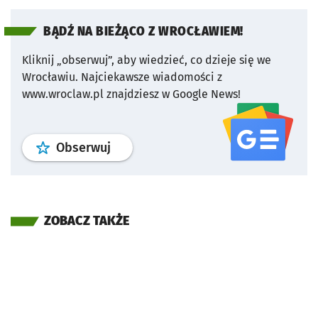
BĄDŹ NA BIEŻĄCO Z WROCŁAWIEM!
Kliknij „obserwuj”, aby wiedzieć, co dzieje się we
Wrocławiu.
Najciekawsze wiadomości z
www.wroclaw.pl znajdziesz w Google News!
profil
google news
serwisu wroclaw
Obserwuj
ZOBACZ TAKŻE