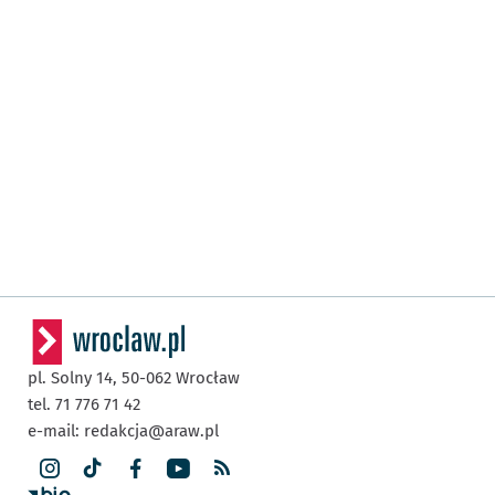
pl. Solny 14,
50-062
Wrocław
tel. 71 776 71 42
e-mail:
redakcja@araw.pl