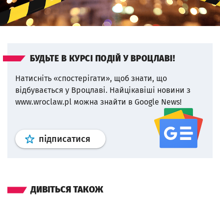
БУДЬТЕ В КУРСІ ПОДІЙ У ВРОЦЛАВІ!
Натисніть «спостерігати», щоб знати, що
відбувається у Вроцлаві.
Найцікавіші новини з
www.wroclaw.pl можна знайти в Google News!
Профіль
google news
wroclaw.p
підписатися
ДИВІТЬСЯ ТАКОЖ