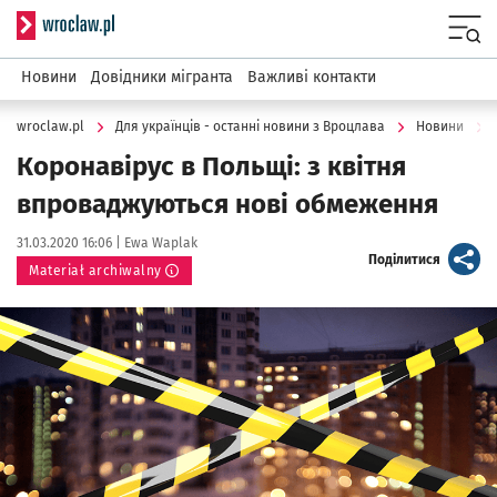
Serwis informacyjny wroclaw.pl
Menu
Новини
Довідники мігранта
Важливі контакти
wroclaw.pl
Для українців - останні новини з Вроцлава
Новини
Коронавірус в Польщі: з квітня
впроваджуються нові обмеження
Data publikacji:
Autor:
31.03.2020 16:06 |
Ewa Waplak
artykuł
Поділитися
Materiał archiwalny
Kliknij, aby powiększyć