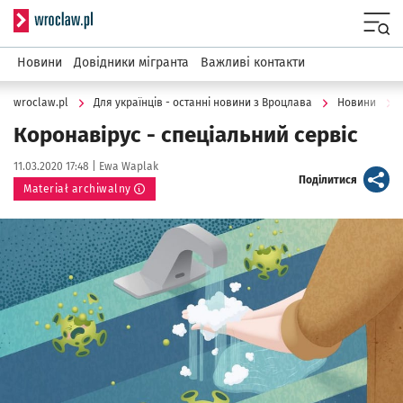
Serwis informacyjny wroclaw.pl
Menu
Новини
Довідники мігранта
Важливі контакти
wroclaw.pl
Для українців - останні новини з Вроцлава
Новини
Коронавірус - спеціальний сервіс
Data publikacji:
Autor:
11.03.2020 17:48 |
Ewa Waplak
artykuł
Поділитися
Materiał archiwalny
Kliknij, aby powiększyć