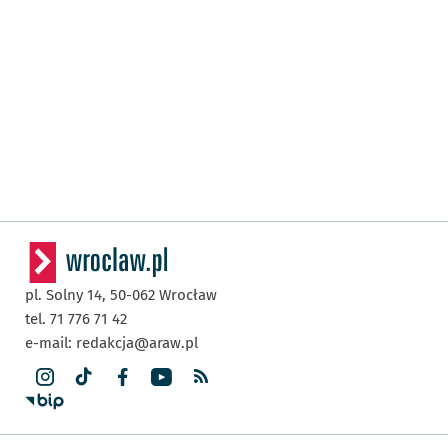
pl. Solny 14,
50-062
Wrocław
tel. 71 776 71 42
e-mail:
redakcja@araw.pl