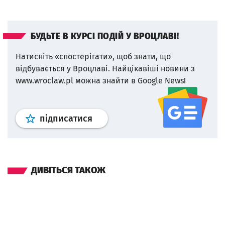
БУДЬТЕ В КУРСІ ПОДІЙ У ВРОЦЛАВІ!
Натисніть «спостерігати», щоб знати, що
відбувається у Вроцлаві.
Найцікавіші новини з
www.wroclaw.pl можна знайти в Google News!
Профіль
google news
wroclaw.p
підписатися
ДИВІТЬСЯ ТАКОЖ