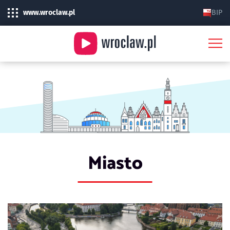
www.wroclaw.pl
BIP
Miasto