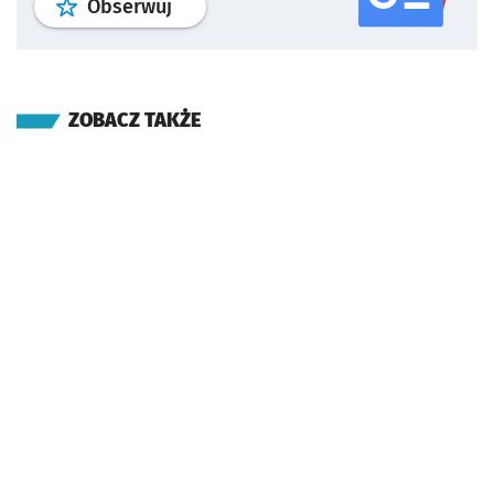
profil
google news
serwisu wroclaw
Obserwuj
ZOBACZ TAKŻE