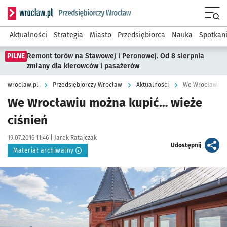
Serwis informacyjny wroclaw.pl podserwis: Strategia rozwo
Menu
Aktualności
Strategia
Miasto
Przedsiębiorca
Nauka
Spotkan
PILNE
Remont torów na Stawowej i Peronowej. Od 8 sierpnia
zmiany dla kierowców i pasażerów
wroclaw.pl
Przedsiębiorczy Wrocław
Aktualności
We Wrocławiu m
We Wrocławiu można kupić… wieże
ciśnień
Data publikacji:
Autor:
19.07.2016 11:46 |
Jarek Ratajczak
artykuł
Udostępnij
Materiał archiwalny
Kliknij, aby powiększyć