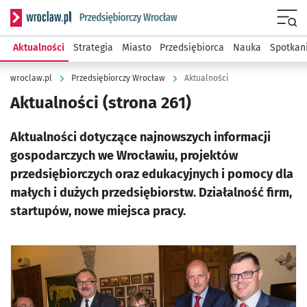
Serwis informacyjny wroclaw.pl podserwis: Strategia rozwo
Menu
Aktualności
Strategia
Miasto
Przedsiębiorca
Nauka
Spotkan
wroclaw.pl
Przedsiębiorczy Wrocław
Aktualności
Aktualności
(strona 261)
Aktualności dotyczące najnowszych informacji
gospodarczych we Wrocławiu, projektów
przedsiębiorczych oraz edukacyjnych i pomocy dla
małych i dużych przedsiębiorstw. Działalność firm,
startupów, nowe miejsca pracy.