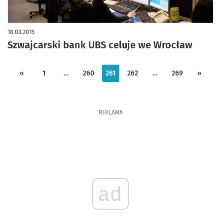
18.03.2015
Szwajcarski bank UBS celuje we Wrocław
«
1
…
260
261
262
…
269
»
REKLAMA
ad