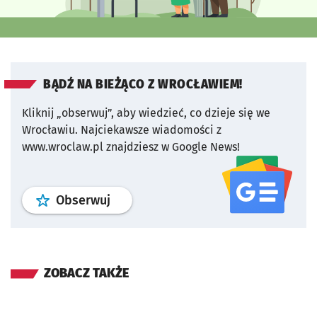
BĄDŹ NA BIEŻĄCO Z WROCŁAWIEM!
Kliknij „obserwuj”, aby wiedzieć, co dzieje się we
Wrocławiu.
Najciekawsze wiadomości z
www.wroclaw.pl znajdziesz w Google News!
profil
google news
serwisu wroclaw
Obserwuj
ZOBACZ TAKŻE