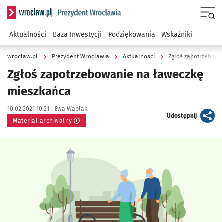
Serwis informacyjny wroclaw.pl podserwis: Prezydent Wroc
Menu
Aktualności
Baza Inwestycji
Podziękowania
Wskaźniki
wroclaw.pl
Prezydent Wrocławia
Aktualności
Zgłoś zapotrzebowa
Zgłoś zapotrzebowanie na ławeczkę
mieszkańca
Data publikacji:
Autor:
10.02.2021 10:21 |
Ewa Waplak
artykuł
Udostępnij
Materiał archiwalny
Kliknij, aby powiększyć