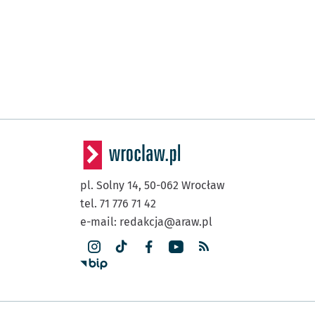
pl. Solny 14,
50-062
Wrocław
tel. 71 776 71 42
e-mail:
redakcja@araw.pl