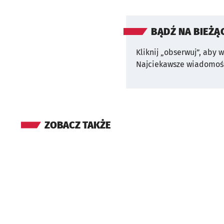
BĄDŹ NA BIEŻĄ
Kliknij „obserwuj”, aby 
Najciekawsze wiadomośc
ZOBACZ TAKŻE