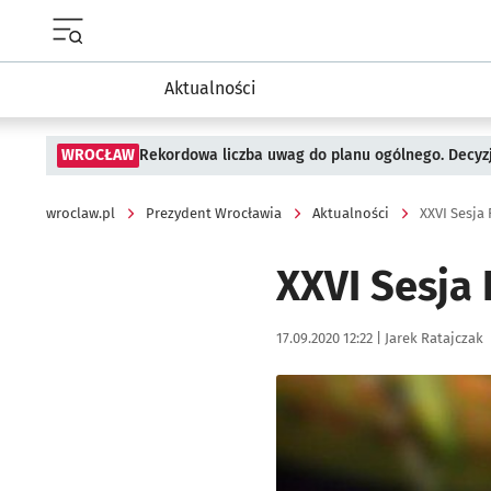
Menu główne portalu wroclaw.pl
Aktualności
WROCŁAW
Rekordowa liczba uwag do planu ogólnego. Decyzj
wroclaw.pl
Prezydent Wrocławia
Aktualności
XXVI Sesja
XXVI Sesja
Data publikacji:
Autor:
17.09.2020 12:22 |
Jarek Ratajczak
Kliknij, aby powiększyć