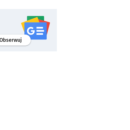
profil
google news
serwisu wroclaw.pl
Obserwuj