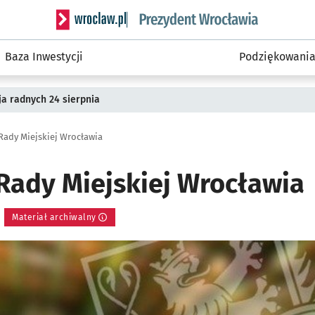
Serwis informacyjny wroclaw.pl podserwis: Prezyd
Baza Inwestycji
Podziękowani
a radnych 24 sierpnia
 Rady Miejskiej Wrocławia
 Rady Miejskiej Wrocławia
Materiał archiwalny