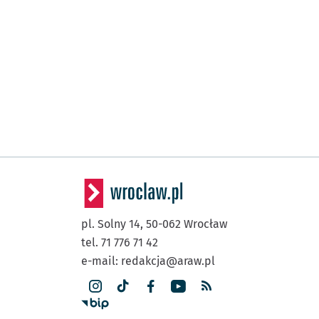
pl. Solny 14,
50-062
Wrocław
tel. 71 776 71 42
e-mail:
redakcja@araw.pl