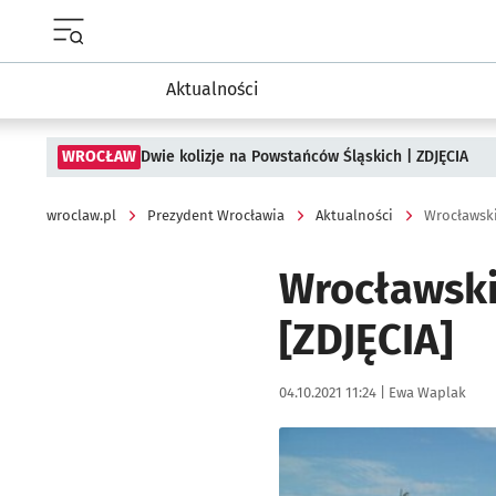
Menu główne portalu wroclaw.pl
Aktualności
WROCŁAW
Dwie kolizje na Powstańców Śląskich | ZDJĘCIA
wroclaw.pl
Prezydent Wrocławia
Aktualności
Wrocławski
Wrocławski
[ZDJĘCIA]
Data publikacji:
Autor:
04.10.2021 11:24 |
Ewa Waplak
Kliknij, aby powiększyć