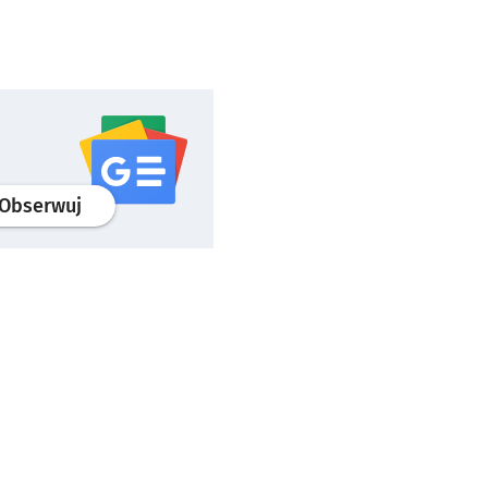
profil
google news
serwisu wroclaw.pl
Obserwuj