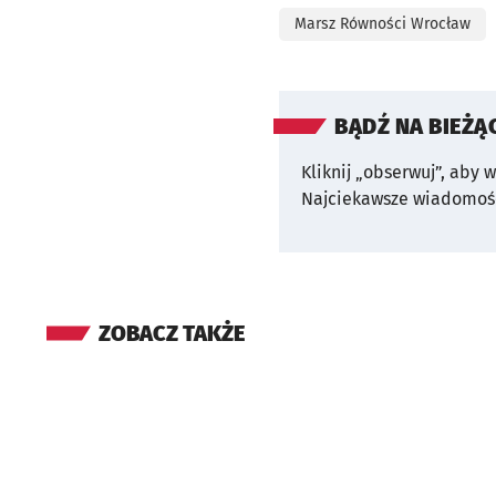
Marsz Równości Wrocław
BĄDŹ NA BIEŻĄ
Kliknij „obserwuj”, aby 
Najciekawsze wiadomośc
ZOBACZ TAKŻE