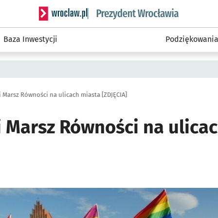
Serwis informacyjny wroclaw.pl podserwis: Prezyd
Baza Inwestycji
Podziękowani
 Marsz Równości na ulicach miasta [ZDJĘCIA]
 Marsz Równości na ulica