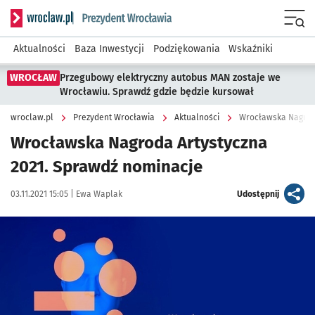
Serwis informacyjny wroclaw.pl podserwis: Prezydent Wroc
Menu
Aktualności
Baza Inwestycji
Podziękowania
Wskaźniki
WROCŁAW
Przegubowy elektryczny autobus MAN zostaje we
Wrocławiu. Sprawdź gdzie będzie kursował
wroclaw.pl
Prezydent Wrocławia
Aktualności
Wrocławska Nagroda
Wrocławska Nagroda Artystyczna
2021. Sprawdź nominacje
Data publikacji:
Autor:
artykuł
03.11.2021 15:05 |
Ewa Waplak
Udostępnij
Kliknij, aby powiększyć