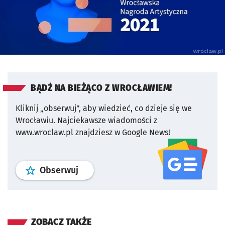
BĄDŹ NA BIEŻĄCO Z WROCŁAWIEM!
Kliknij „obserwuj”, aby wiedzieć, co dzieje się we
Wrocławiu.
Najciekawsze wiadomości z
www.wroclaw.pl znajdziesz w Google News!
profil
google news
serwisu wroclaw
Obserwuj
ZOBACZ TAKŻE