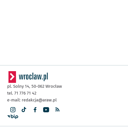
pl. Solny 14,
50-062
Wrocław
tel. 71 776 71 42
e-mail:
redakcja@araw.pl