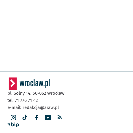
pl. Solny 14,
50-062
Wrocław
tel. 71 776 71 42
e-mail:
redakcja@araw.pl