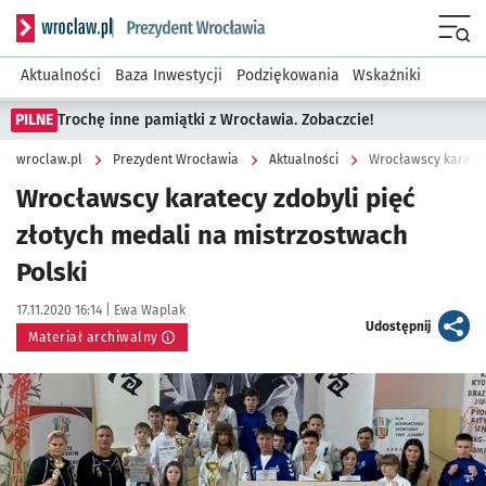
Serwis informacyjny wroclaw.pl podserwis: Prezydent Wroc
Menu
Aktualności
Baza Inwestycji
Podziękowania
Wskaźniki
PILNE
Trochę inne pamiątki z Wrocławia. Zobaczcie!
wroclaw.pl
Prezydent Wrocławia
Aktualności
Wrocławscy karatecy
Wrocławscy karatecy zdobyli pięć
złotych medali na mistrzostwach
Polski
Data publikacji:
Autor:
17.11.2020 16:14 |
Ewa Waplak
artykuł
Udostępnij
Materiał archiwalny
Kliknij, aby powiększyć