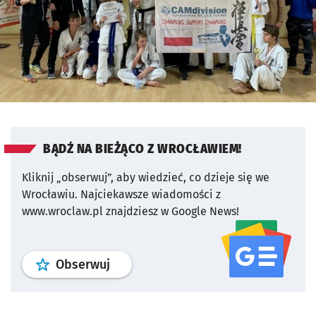
BĄDŹ NA BIEŻĄCO Z WROCŁAWIEM!
Kliknij „obserwuj”, aby wiedzieć, co dzieje się we
Wrocławiu.
Najciekawsze wiadomości z
www.wroclaw.pl znajdziesz w Google News!
profil
google news
serwisu wroclaw
Obserwuj