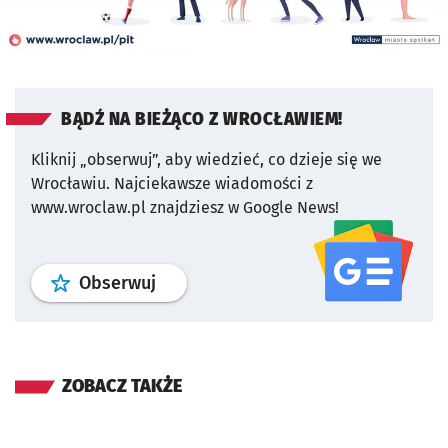
BĄDŹ NA BIEŻĄCO Z WROCŁAWIEM!
Kliknij „obserwuj”, aby wiedzieć, co dzieje się we
Wrocławiu.
Najciekawsze wiadomości z
www.wroclaw.pl znajdziesz w Google News!
profil
google news
serwisu wroclaw
Obserwuj
ZOBACZ TAKŻE