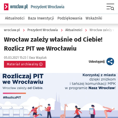
Serwis informacyjny wroclaw.pl podserwis: Prezydent Wroc
Menu
Aktualności
Baza Inwestycji
Podziękowania
Wskaźniki
wroclaw.pl
Prezydent Wrocławia
Aktualności
Wrocław zależy właś
Wrocław zależy właśnie od Ciebie!
Rozlicz PIT we Wrocławiu
Data publikacji:
Autor:
05.03.2021 15:23 |
Ewa Waplak
artykuł
Udostępnij
Materiał archiwalny
Kliknij, aby powiększyć