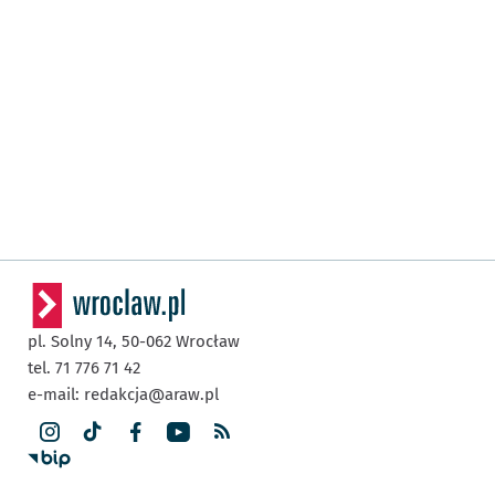
pl. Solny 14,
50-062
Wrocław
tel. 71 776 71 42
e-mail:
redakcja@araw.pl