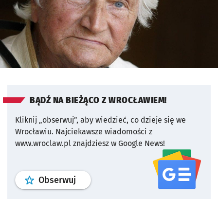
BĄDŹ NA BIEŻĄCO Z WROCŁAWIEM!
Kliknij „obserwuj”, aby wiedzieć, co dzieje się we
Wrocławiu.
Najciekawsze wiadomości z
www.wroclaw.pl znajdziesz w Google News!
profil
google news
serwisu wroclaw
Obserwuj