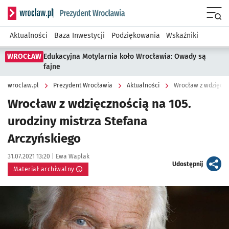
Serwis informacyjny wroclaw.pl podserwis: Prezydent Wroc
Menu
Aktualności
Baza Inwestycji
Podziękowania
Wskaźniki
WROCŁAW
Edukacyjna Motylarnia koło Wrocławia: Owady są
fajne
wroclaw.pl
Prezydent Wrocławia
Aktualności
Wrocław z wdzięczno
Wrocław z wdzięcznością na 105.
urodziny mistrza Stefana
Arczyńskiego
Data publikacji:
Autor:
31.07.2021 13:20 |
Ewa Waplak
artykuł
Udostępnij
Materiał archiwalny
Kliknij, aby powiększyć