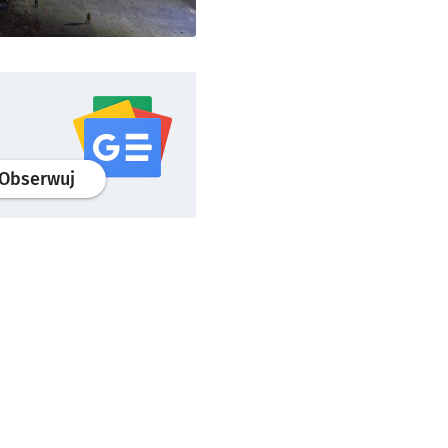
profil
google news
serwisu wroclaw.pl
Obserwuj