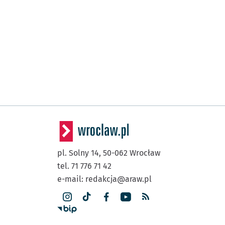
pl. Solny 14,
50-062
Wrocław
tel. 71 776 71 42
e-mail:
redakcja@araw.pl