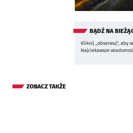
BĄDŹ NA BIEŻĄ
Kliknij „obserwuj”, aby 
Najciekawsze wiadomośc
ZOBACZ TAKŻE