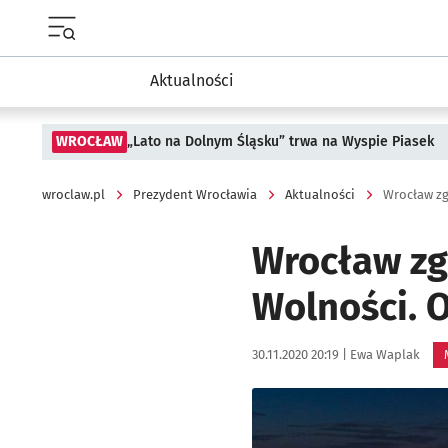
Menu główne portalu wroclaw.pl
Aktualności
WROCŁAW
„Lato na Dolnym Śląsku” trwa na Wyspie Piasek
wroclaw.pl
Prezydent Wrocławia
Aktualności
Wrocław zg
Wrocław zga
Wolności. 
Data publikacji:
Autor:
30.11.2020 20:19 |
Ewa Waplak
Kliknij, aby powiększyć