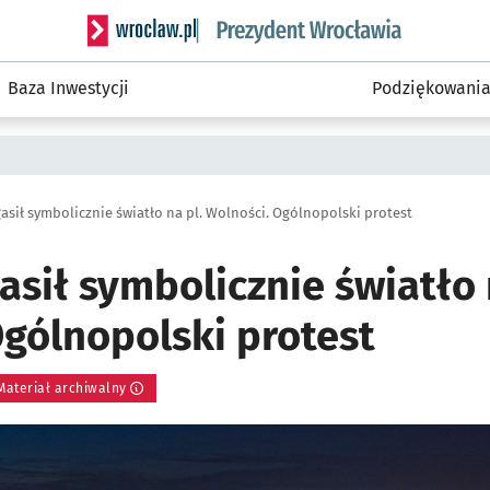
Serwis informacyjny wroclaw.pl podserwis: Prezyd
Baza Inwestycji
Podziękowani
asił symbolicznie światło na pl. Wolności. Ogólnopolski protest
sił symbolicznie światło 
Ogólnopolski protest
Materiał archiwalny