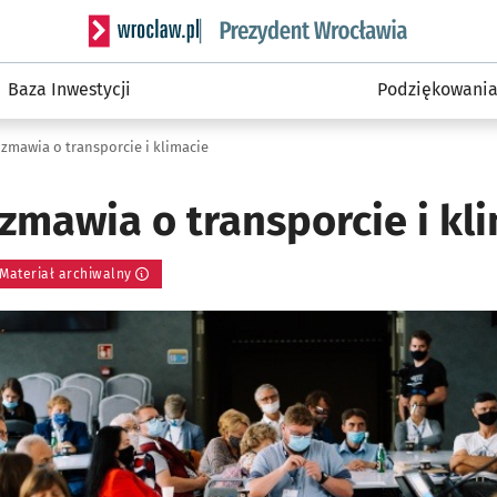
Serwis informacyjny wroclaw.pl podserwis: Prezyd
Baza Inwestycji
Podziękowani
zmawia o transporcie i klimacie
zmawia o transporcie i kl
Materiał archiwalny