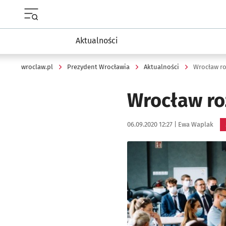
Menu główne portalu wroclaw.pl
Aktualności
wroclaw.pl
Prezydent Wrocławia
Aktualności
Wrocław ro
Wrocław ro
Data publikacji:
Autor:
06.09.2020 12:27 |
Ewa Waplak
Kliknij, aby powiększyć