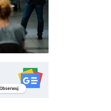
profil
google news
serwisu wroclaw.pl
Obserwuj