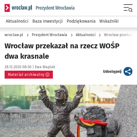
Serwis informacyjny wroclaw.pl podserwis: Prezydent Wroc
Menu
Aktualności
Baza Inwestycji
Podziękowania
Wskaźniki
wroclaw.pl
Prezydent Wrocławia
Aktualności
Wrocław przekazał
Wrocław przekazał na rzecz WOŚP
dwa krasnale
Data publikacji:
Autor:
28.12.2020 08:30 |
Ewa Waplak
artykuł
Udostępnij
Materiał archiwalny
Kliknij, aby powiększyć