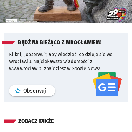
BĄDŹ NA BIEŻĄCO Z WROCŁAWIEM!
Kliknij „obserwuj”, aby wiedzieć, co dzieje się we
Wrocławiu.
Najciekawsze wiadomości z
www.wroclaw.pl znajdziesz w Google News!
profil
google news
serwisu wroclaw
Obserwuj
ZOBACZ TAKŻE