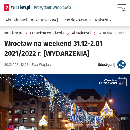
Serwis informacyjny wroclaw.pl podserwis: Prezydent Wroc
Menu
Aktualności
Baza Inwestycji
Podziękowania
Wskaźniki
wroclaw.pl
Prezydent Wrocławia
Aktualności
Wrocław na weekend
Wrocław na weekend 31.12-2.01
2021/2022 r. [WYDARZENIA]
Data publikacji:
Autor:
artykuł
30.12.2021 12:08 |
Ewa Waplak
Udostępnij
Kliknij, aby powiększyć