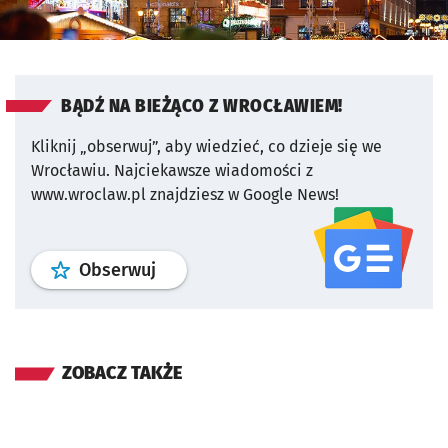
BĄDŹ NA BIEŻĄCO Z WROCŁAWIEM!
Kliknij „obserwuj”, aby wiedzieć, co dzieje się we
Wrocławiu.
Najciekawsze wiadomości z
www.wroclaw.pl znajdziesz w Google News!
profil
google news
serwisu wroclaw
Obserwuj
ZOBACZ TAKŻE