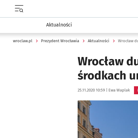
Menu główne portalu wroclaw.pl
Aktualności
wroclaw.pl
Prezydent Wrocławia
Aktualności
Wrocław du
Wrocław du
środkach u
Data publikacji:
Autor:
25.11.2020 10:59 |
Ewa Waplak
Kliknij, aby powiększyć